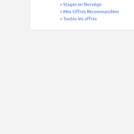
>
Stages en Norvège
>
Mes Offres Recommandées
>
Toutes les offres