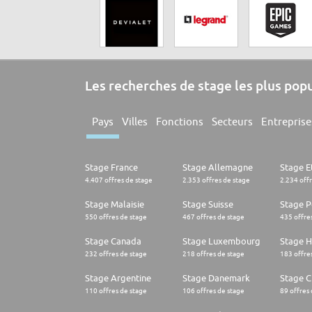
Les recherches de stage les plus pop
Pays
Villes
Fonctions
Secteurs
Entreprise
Stage France
Stage Allemagne
Stage E
4.407 offres de stage
2.353 offres de stage
2.234 off
Stage Malaisie
Stage Suisse
Stage 
550 offres de stage
467 offres de stage
435 offre
Stage Canada
Stage Luxembourg
Stage H
232 offres de stage
218 offres de stage
183 offre
Stage Argentine
Stage Danemark
Stage Ch
110 offres de stage
106 offres de stage
89 offres