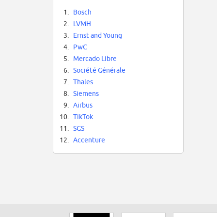
1.
Bosch
2.
LVMH
3.
Ernst and Young
4.
PwC
5.
Mercado Libre
6.
Société Générale
7.
Thales
8.
Siemens
9.
Airbus
10.
TikTok
11.
SGS
12.
Accenture