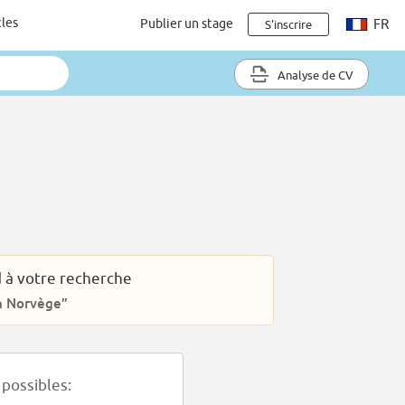
cles
Publier un stage
FR
S'inscrire
Analyse de CV
 à votre recherche
n Norvège”
possibles: