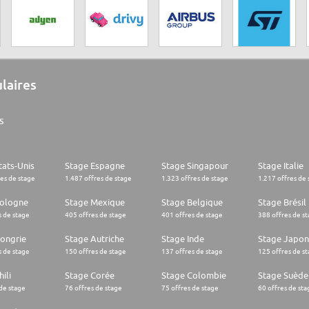
ulaires
s
tats-Unis
Stage Espagne
Stage Singapour
Stage Italie
res de stage
1.487 offres de stage
1.323 offres de stage
1.217 offres de 
Pologne
Stage Mexique
Stage Belgique
Stage Brésil
s de stage
405 offres de stage
401 offres de stage
388 offres de s
ongrie
Stage Autriche
Stage Inde
Stage Japon
s de stage
150 offres de stage
137 offres de stage
125 offres de s
ili
Stage Corée
Stage Colombie
Stage Suède
 de stage
76 offres de stage
75 offres de stage
60 offres de sta