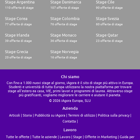
Stage Argentina
Stage Danimarca
Stage Cile
110 offerte di stage
107 offerte di stage
90 offerte di stage
Stage Corea
Stage Colombia
Stage Svezia
77 offerte di stage
76 offerte di stage
60 offerte di stage
Stage Irlanda
Stage Monaco
Stage Qatar
39 offerte di stage
36 offerte di stage
23 offerte di stage
Stage Grecia
Stage Norvegia
20 offerte di stage
16 offerte di stage
Chi siamo
Con fino a 1.000 nuovi stage al giorno, iAgora è il sito di stage più attivo in Europa.
Studenti e università di tutta Europa utilizzano la nostra piattaforma per trovare
stage all'estero ea casa, VIE, primi lavori e programmi di laurea. Attraverso stage
più gratificanti, vogliamo migliorare le carriere e aiutare il pianeta.
© 2026 iAgora Europa, SLU
Azienda
Articoli
Storia
Pubblicità su iAgora
Termini di utilizzo
Politica sulla privacy
Contatta
Lavoro
Tutte le offerte
Tutte le aziende
Lavoro
Stage
Offerte in Marketing
Guida per