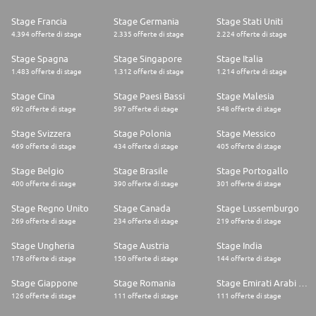
Stage Francia
Stage Germania
Stage Stati Uniti
4.394 offerte di stage
2.335 offerte di stage
2.224 offerte di stage
Stage Spagna
Stage Singapore
Stage Italia
1.483 offerte di stage
1.312 offerte di stage
1.214 offerte di stage
Stage Cina
Stage Paesi Bassi
Stage Malesia
692 offerte di stage
597 offerte di stage
548 offerte di stage
Stage Svizzera
Stage Polonia
Stage Messico
469 offerte di stage
434 offerte di stage
405 offerte di stage
Stage Belgio
Stage Brasile
Stage Portogallo
400 offerte di stage
390 offerte di stage
301 offerte di stage
Stage Regno Unito
Stage Canada
Stage Lussemburgo
269 offerte di stage
234 offerte di stage
219 offerte di stage
Stage Ungheria
Stage Austria
Stage India
178 offerte di stage
150 offerte di stage
144 offerte di stage
Stage Giappone
Stage Romania
Stage Emirati Arabi Uniti
126 offerte di stage
111 offerte di stage
111 offerte di stage