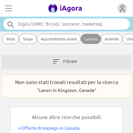
Inizio
Stage
Apprendistato duale
Lavoro
Aziende
Uni
Filtrare
Non sono stati trovati resultati per la ricerca
“Lavori in Kingston, Canada”
Alcune altre ricerche possibili:
>
Offerte di impiego in Canada