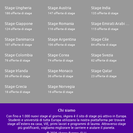
Stage Ungheria
Stage Austria
Stage India
186 offerte di stage
147 offerte di stage
135 offerte di stage
Stage Giappone
Stage Romania
Stage Emirati Arabi Uniti
124 offerte di stage
116 offerte di stage
115 offerte di stage
Stage Danimarca
Stage Argentina
Stage Cile
107 offerte di stage
106 offerte di stage
84 offerte di stage
Stage Colombia
Stage Corea
Stage Svezia
76 offerte di stage
74 offerte di stage
62 offerte di stage
Stage Irlanda
Stage Monaco
Stage Qatar
38 offerte di stage
36 offerte di stage
23 offerte di stage
Stage Grecia
Stage Norvegia
18 offerte di stage
16 offerte di stage
Chi siamo
Con fino a 1.000 nuovi stage al giorno, iAgora è il sito di stage più attivo in Europa.
Studenti e università di tutta Europa utilizzano la nostra piattaforma per trovare
stage all'estero ea casa, VIE, primi lavori e programmi di laurea. Attraverso stage
più gratificanti, vogliamo migliorare le carriere e aiutare il pianeta.
© 2026 iAgora Europa, SLU