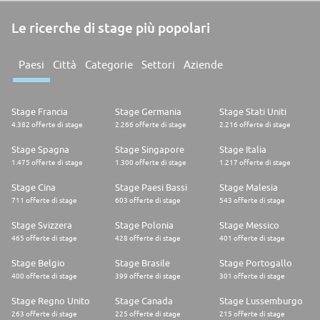
Le ricerche di stage più popolari
Paesi
Città
Categorie
Settori
Aziende
Stage Francia
Stage Germania
Stage Stati Uniti
4.382 offerte di stage
2.266 offerte di stage
2.216 offerte di stage
Stage Spagna
Stage Singapore
Stage Italia
1.475 offerte di stage
1.300 offerte di stage
1.217 offerte di stage
Stage Cina
Stage Paesi Bassi
Stage Malesia
711 offerte di stage
603 offerte di stage
543 offerte di stage
Stage Svizzera
Stage Polonia
Stage Messico
465 offerte di stage
428 offerte di stage
401 offerte di stage
Stage Belgio
Stage Brasile
Stage Portogallo
400 offerte di stage
399 offerte di stage
301 offerte di stage
Stage Regno Unito
Stage Canada
Stage Lussemburgo
263 offerte di stage
225 offerte di stage
215 offerte di stage