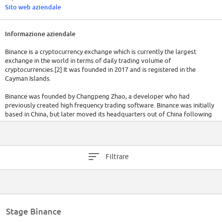
Sito web aziendale
Informazione aziendale
Binance is a cryptocurrency exchange which is currently the largest
exchange in the world in terms of daily trading volume of
cryptocurrencies.[2] It was founded in 2017 and is registered in the
Cayman Islands.
Binance was founded by Changpeng Zhao, a developer who had
previously created high frequency trading software. Binance was initially
based in China, but later moved its headquarters out of China following
the Chinese government's increasing regulation of cryptocurrency.
Binance is currently under investigation by both the United States
Department of Justice and Internal Revenue Service on allegations of
Filtrare
money laundering and tax offenses.[3][4][5] The UK's Financial Conduct
Authority ordered Binance to stop all regulated activity in the United
Kingdom in June 2021.
Stage Binance