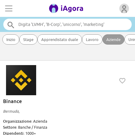
Inizio
Stage
Apprendistato duale
Lavoro
Aziende
Uni
Binance
Bermuda,
Organizzazione:
Azienda
Settore:
Banche / Finanza
Dipendenti:
1000+