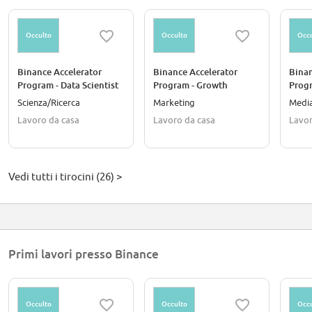
Occulto
Occulto
Occu
Binance Accelerator
Binance Accelerator
Binan
Program - Data Scientist
Program - Growth
Progr
(User Growth)
Marketing (MENA)
Medi
Scienza/Ricerca
Marketing
Media
Lavoro da casa
Lavoro da casa
Lavor
Vedi tutti i tirocini (26) >
Primi lavori presso Binance
Occulto
Occulto
Occu