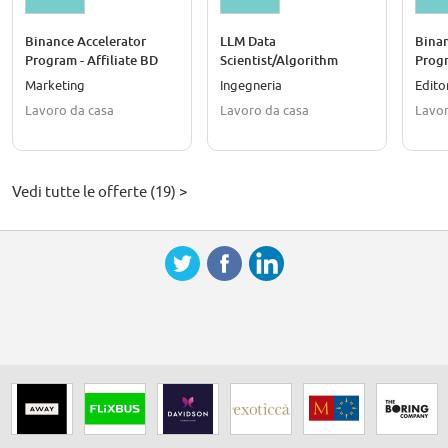
Binance Accelerator
LLM Data
Binan
Program - Affiliate BD
Scientist/Algorithm
Progr
Engineer (Fully Remote)
Marketing
Ingegneria
Edito
Lavoro da casa
Lavoro da casa
Lavor
Vedi tutte le offerte (19) >