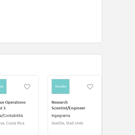
to
Occulto
Occulto
ue Operations
Research
Program Le
t 3
Scientist/Engineer
Invoicing
a/Contabilità
Ingegneria
Affari legal
se, Costa Rica
Seattle, Stati Uniti
Dublino, Ir