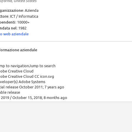
lifornia, United States
ganizzazione:
Azienda
ttore:
ICT / Informatica
pendenti:
10000+
ndata nel:
1982
to web aziendale
formazione aziendale
mp to navigationJump to search
obe Creative Cloud
obe Creative Cloud CC icon.svg
veloper(s) Adobe Systems
itial release October 2011; 7 years ago
able release
 2019 / October 15, 2018; 8 months ago
erating system Windows, macOS
ailable in English
pe Software suite
cense Software as a service
bsite www.adobe.com/creativecloud.html
obe Creative Cloud is a set of applications and services from Adobe Systems t