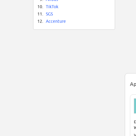
so
10.
TikTok
so
11.
SGS
12.
Accenture
Ap
D
W
S
V