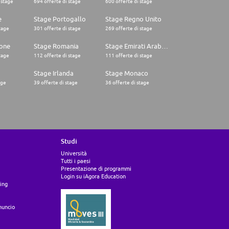
 stage
694 offerte di stage
600 offerte di stage
e
Stage Portogallo
Stage Regno Unito
tage
301 offerte di stage
269 offerte di stage
one
Stage Romania
Stage Emirati Arabi Uniti
tage
112 offerte di stage
111 offerte di stage
Stage Irlanda
Stage Monaco
age
39 offerte di stage
36 offerte di stage
Studi
Università
Tutti i paesi
Presentazione di programmi
Login su iAgora Education
ing
nuncio