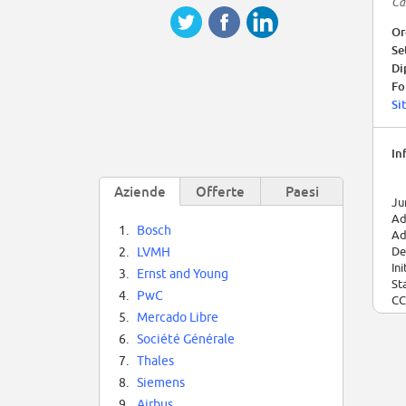
Ca
Or
Se
Di
Fo
Si
In
Aziende
Offerte
Paesi
Ju
Ad
1.
Bosch
Ad
De
2.
LVMH
In
3.
Ernst and Young
St
4.
PwC
CC
Op
5.
Mercado Libre
Av
6.
Société Générale
Ty
7.
Thales
Li
We
8.
Siemens
Ad
9.
Airbus