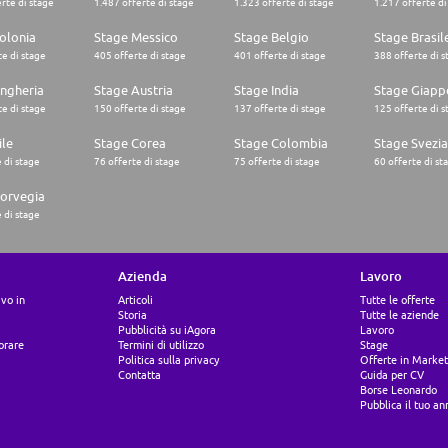
rte di stage
1.487 offerte di stage
1.323 offerte di stage
1.217 offerte di
olonia
Stage Messico
Stage Belgio
Stage Brasil
e di stage
405 offerte di stage
401 offerte di stage
388 offerte di s
ngheria
Stage Austria
Stage India
Stage Giapp
e di stage
150 offerte di stage
137 offerte di stage
125 offerte di s
ile
Stage Corea
Stage Colombia
Stage Svezia
 di stage
76 offerte di stage
75 offerte di stage
60 offerte di st
orvegia
 di stage
Azienda
Lavoro
ivo in
Articoli
Tutte le offerte
Storia
Tutte le aziende
Pubblicità su iAgora
Lavoro
orare
Termini di utilizzo
Stage
Politica sulla privacy
Offerte in Market
Contatta
Guida per CV
Borse Leonardo
Pubblica il tuo an