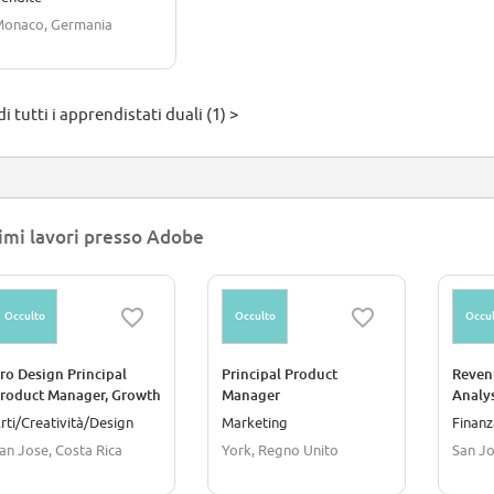
onaco, Germania
i tutti i apprendistati duali (1) >
imi lavori presso Adobe
Occulto
Occulto
Occul
ro Design Principal
Principal Product
Reven
roduct Manager, Growth
Manager
Analys
rti/Creatività/Design
Marketing
Finanz
an Jose, Costa Rica
York, Regno Unito
San Jo