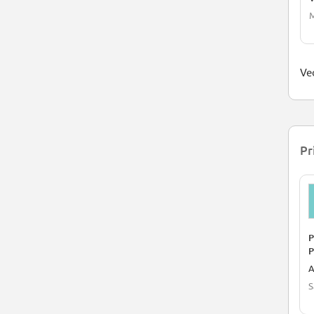
M
Ved
Pr
P
P
A
S