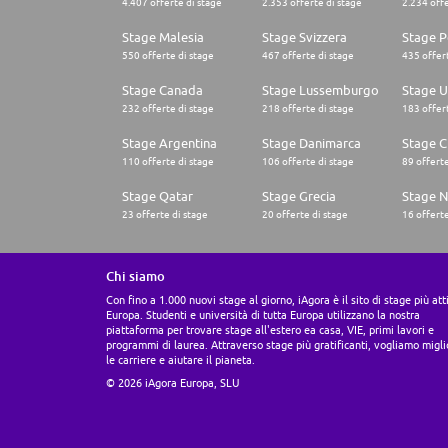
4.407 offerte di stage
2.353 offerte di stage
2.234 offe
Stage Malesia
Stage Svizzera
Stage P
550 offerte di stage
467 offerte di stage
435 offert
Stage Canada
Stage Lussemburgo
Stage U
232 offerte di stage
218 offerte di stage
183 offert
Stage Argentina
Stage Danimarca
Stage C
110 offerte di stage
106 offerte di stage
89 offerte
Stage Qatar
Stage Grecia
Stage N
23 offerte di stage
20 offerte di stage
16 offerte
Chi siamo
Con fino a 1.000 nuovi stage al giorno, iAgora è il sito di stage più att
Europa. Studenti e università di tutta Europa utilizzano la nostra
piattaforma per trovare stage all'estero ea casa, VIE, primi lavori e
programmi di laurea. Attraverso stage più gratificanti, vogliamo migli
le carriere e aiutare il pianeta.
© 2026 iAgora Europa, SLU