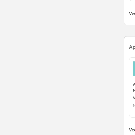
Ved
Ap
A
M
V
M
Ved