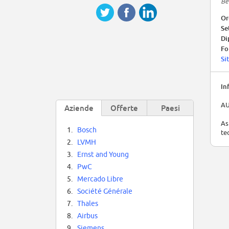
Be
Or
Se
Di
Fo
Si
In
AU
Aziende
Offerte
Paesi
As
1.
Bosch
te
2.
LVMH
3.
Ernst and Young
4.
PwC
5.
Mercado Libre
6.
Société Générale
7.
Thales
8.
Airbus
9.
Siemens