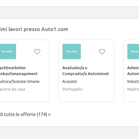
imi lavori presso Auto1.com
Occulto
Occulto
Occul
achbearbeiter
Avaliador/a e
Admin
nkaufsmanagement
Comprador/a Automóvel
Autom
B2B) (d/m/w)
- Alfragide (M/F/D)
Alcob
ultura/Scienze Umane
Acquisti
Indust
avoro da casa
Portogallo
Madri
i tutte le offerte (174) >