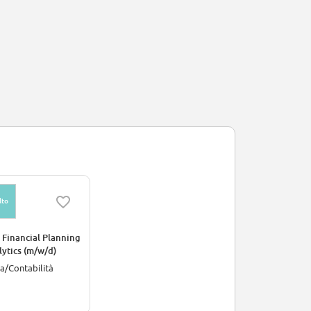
lto
 Financial Planning
lytics (m/w/d)
a/Contabilità
o