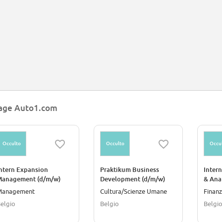
age Auto1.com
Occulto
Occulto
Occu
ntern Expansion
Praktikum Business
Intern
Management (d/m/w)
Development (d/m/w)
& Ana
Management
Cultura/Scienze Umane
Finanz
elgio
Belgio
Belgi