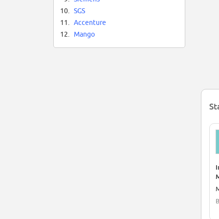
10.
SGS
11.
Accenture
12.
Mango
St
I
B