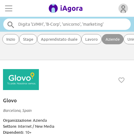
Inizio
Stage
Apprendistato duale
Lavoro
Aziende
Uni
Glovo
Barcelona, Spain
Organizzazione:
Azienda
Settore:
Internet / New Media
Dipendenti:
10+