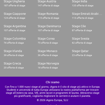
Stage Ungheria
Stage Austria
Stage India
187 offerte di stage
147 offerte di stage
135 offerte di stage
Stage Giappone
Stage Romania
Stage Emirati Arabi Uniti
124 offerte di stage
115 offerte di stage
113 offerte di stage
Stage Argentina
Stage Danimarca
Stage Cile
107 offerte di stage
107 offerte di stage
87 offerte di stage
Stage Colombia
Stage Corea
Stage Svezia
76 offerte di stage
75 offerte di stage
62 offerte di stage
Stage Irlanda
Stage Monaco
Stage Qatar
39 offerte di stage
36 offerte di stage
23 offerte di stage
Stage Grecia
Stage Norvegia
20 offerte di stage
16 offerte di stage
Chi siamo
Con fino a 1.000 nuovi stage al giorno, iAgora è il sito di stage più attivo in Europa.
Studenti e università di tutta Europa utilizzano la nostra piattaforma per trovare
stage all'estero ea casa, VIE, primi lavori e programmi di laurea. Attraverso stage
più gratificanti, vogliamo migliorare le carriere e aiutare il pianeta.
© 2026 iAgora Europa, SLU