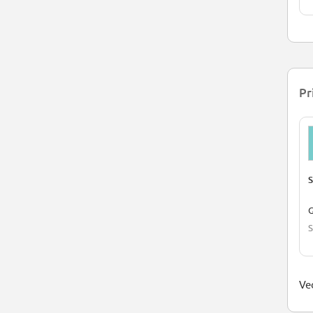
Pr
S
G
S
Ved