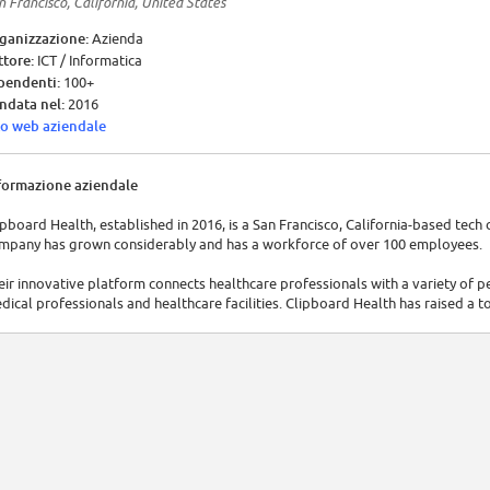
n Francisco, California, United States
ganizzazione:
Azienda
ttore:
ICT / Informatica
pendenti:
100+
ndata nel:
2016
to web aziendale
formazione aziendale
ipboard Health, established in 2016, is a San Francisco, California-based tech
mpany has grown considerably and has a workforce of over 100 employees.
eir innovative platform connects healthcare professionals with a variety of pe
dical professionals and healthcare facilities. Clipboard Health has raised a t