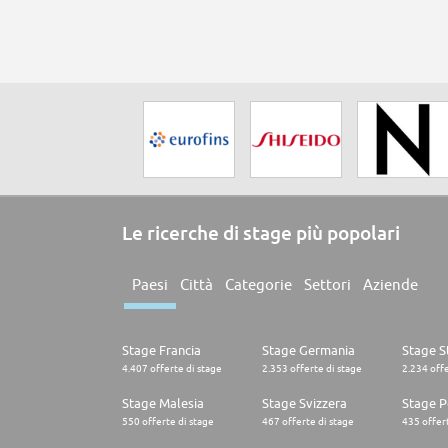
Le ricerche di stage più popolari
Paesi
Città
Categorie
Settori
Aziende
Stage Francia
Stage Germania
Stage St
4.407 offerte di stage
2.353 offerte di stage
2.234 offe
Stage Malesia
Stage Svizzera
Stage P
550 offerte di stage
467 offerte di stage
435 offert