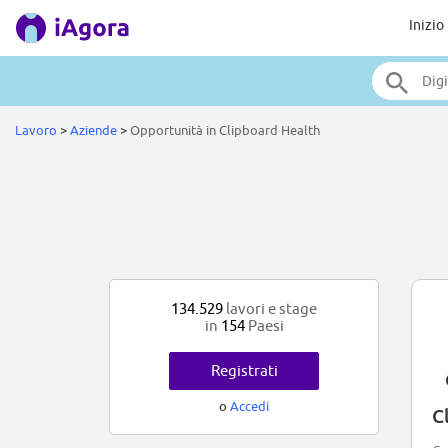
Inizio
Lavoro
>
Aziende
>
Opportunità in Clipboard Health
134.529
lavori e stage
in
154
Paesi
Registrati
o
Accedi
C