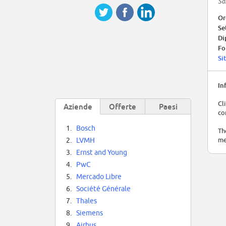
Sa
Or
Se
Di
Fo
Si
In
Cl
Aziende
Offerte
Paesi
co
1.
Bosch
Th
me
2.
LVMH
3.
Ernst and Young
4.
PwC
5.
Mercado Libre
6.
Société Générale
7.
Thales
8.
Siemens
9.
Airbus