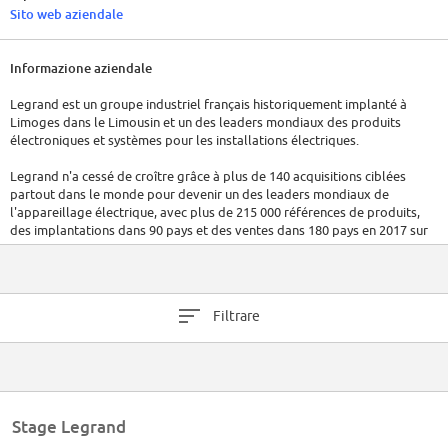
Sito web aziendale
Informazione aziendale
Legrand est un groupe industriel français historiquement implanté à
Limoges dans le Limousin et un des leaders mondiaux des produits
électroniques et systèmes pour les installations électriques.
Legrand n'a cessé de croître grâce à plus de 140 acquisitions ciblées
partout dans le monde pour devenir un des leaders mondiaux de
l'appareillage électrique, avec plus de 215 000 références de produits,
des implantations dans 90 pays et des ventes dans 180 pays en 2017 sur
les cinq continents. En 2011, Legrand est numéro un mondial des prises et
interrupteurs avec 20 % du marché mondial et numéro un mondial du
cheminement de câbles (15 % du marché mondial) et réalise 76 % de son
chiffre d'affaires à l'international (35 % dans les pays émergents).
Filtrare
Proposant des produits au grand public comme aux professionnels de la
construction, le groupe propose également des produits haut de gamme
au design recherché. Legrand développe aussi ses offres autour du
développement durable (par exemple avec une offre de protection pour
installations photovoltaïques) et de la domotique (avec ses produits
Stage Legrand
pour maisons connectées).