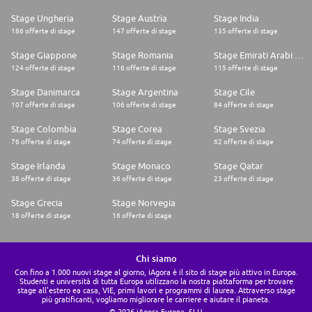
Stage Ungheria
Stage Austria
Stage India
186 offerte di stage
147 offerte di stage
135 offerte di stage
Stage Giappone
Stage Romania
Stage Emirati Arabi Uniti
124 offerte di stage
116 offerte di stage
115 offerte di stage
Stage Danimarca
Stage Argentina
Stage Cile
107 offerte di stage
106 offerte di stage
84 offerte di stage
Stage Colombia
Stage Corea
Stage Svezia
76 offerte di stage
74 offerte di stage
62 offerte di stage
Stage Irlanda
Stage Monaco
Stage Qatar
38 offerte di stage
36 offerte di stage
23 offerte di stage
Stage Grecia
Stage Norvegia
18 offerte di stage
16 offerte di stage
Chi siamo
Con fino a 1.000 nuovi stage al giorno, iAgora è il sito di stage più attivo in Europa.
Studenti e università di tutta Europa utilizzano la nostra piattaforma per trovare
stage all'estero ea casa, VIE, primi lavori e programmi di laurea. Attraverso stage
più gratificanti, vogliamo migliorare le carriere e aiutare il pianeta.
© 2026 iAgora Europa, SLU