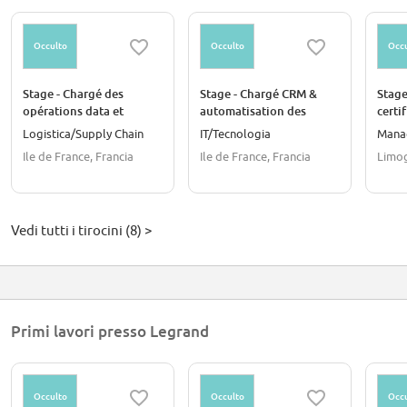
Occulto
Occulto
Occu
Stage - Chargé des
Stage - Chargé CRM &
Stage
opérations data et
automatisation des
certi
support CRM H/F
données H/F
indiv
Logistica/Supply Chain
IT/Tecnologia
Mana
Ile de France, Francia
Ile de France, Francia
Limog
Vedi tutti i tirocini (8) >
Primi lavori presso Legrand
Occulto
Occulto
Occu