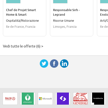
Chef de Projet Smart
Responsable Sirh -
Resp
Home & Smart
Legrand
Ensto
Hospitality H/F
Ospitalità/Ristorazione
Risorse Umane
Arti/
Ile de France, Francia
Limoges, Francia
Ile d
Vedi tutte le offerte (6) >