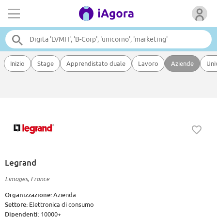
Inizio
Stage
Apprendistato duale
Lavoro
Aziende
Uni
Legrand
Limoges, France
Organizzazione:
Azienda
Settore:
Elettronica di consumo
Dipendenti:
10000+