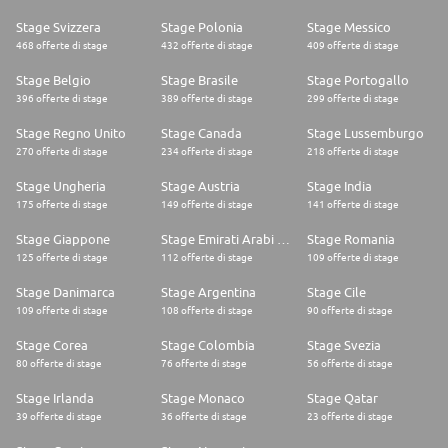
Stage Svizzera
Stage Polonia
Stage Messico
468 offerte di stage
432 offerte di stage
409 offerte di stage
Stage Belgio
Stage Brasile
Stage Portogallo
396 offerte di stage
389 offerte di stage
299 offerte di stage
Stage Regno Unito
Stage Canada
Stage Lussemburgo
270 offerte di stage
234 offerte di stage
218 offerte di stage
Stage Ungheria
Stage Austria
Stage India
175 offerte di stage
149 offerte di stage
141 offerte di stage
Stage Giappone
Stage Emirati Arabi Uniti
Stage Romania
125 offerte di stage
112 offerte di stage
109 offerte di stage
Stage Danimarca
Stage Argentina
Stage Cile
109 offerte di stage
108 offerte di stage
90 offerte di stage
Stage Corea
Stage Colombia
Stage Svezia
80 offerte di stage
76 offerte di stage
56 offerte di stage
Stage Irlanda
Stage Monaco
Stage Qatar
39 offerte di stage
36 offerte di stage
23 offerte di stage