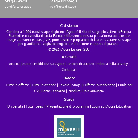
Stage Grecia
Stage Norvegia
20 offerte di stage
16 offerte di stage
Chi siamo
Con fino a 1.000 nuovi stage al giorno, iAgora è il sito di stage più attivo in Europa.
Studenti e università di tutta Europa utilizzano la nostra piattaforma per trovare
stage all'estero ea casa, VIE, primi lavori e programmi di laurea. Attraverso stage
più gratificanti, vogliamo migliorare le carriere e aiutare il pianeta.
© 2026 iAgora Europa, SLU
Azienda
Articoli
Storia
Pubblicità su iAgora
Termini di utilizzo
Politica sulla privacy
Contatta
Lavoro
Tutte le offerte
Tutte le aziende
Lavoro
Stage
Offerte in Marketing
Guida per
CV
Borse Leonardo
Pubblica il tuo annuncio
Studi
Università
Tutti i paesi
Presentazione di programmi
Login su iAgora Education