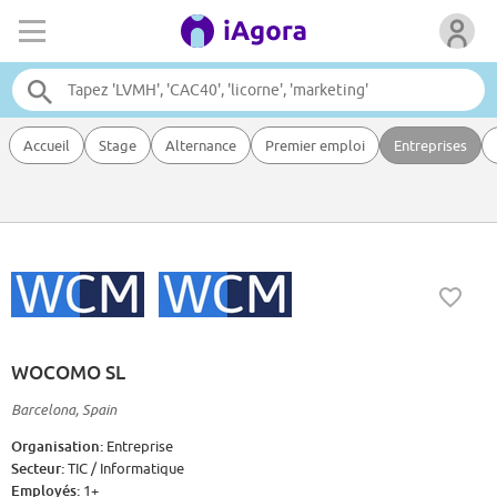
Accueil
Stage
Alternance
Premier emploi
Entreprises
WOCOMO SL
Barcelona, Spain
Organisation:
Entreprise
Secteur:
TIC / Informatique
Employés:
1+