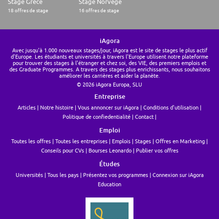
Stage Grèce
Stage Norvège
18 offres de stage
16 offres de stage
iAgora
Avec jusqu'à 1.000 nouveaux stages/jour, iAgora est le site de stages le plus actif
d'Europe. Les étudiants et universités à travers l'Europe utilisent notre plateforme
pour trouver des stages à l'étranger et chez soi, des VIE, des premiers emplois et
des Graduate Programmes. A travers des stages plus enrichissants, nous souhaitons
améliorer les carrières et aider la planète.
© 2026 iAgora Europa, SLU
Entreprise
Articles
Notre histoire
Vous annoncer sur iAgora
Conditions d'utilisation
Politique de confiedentialité
Contact
Emploi
Toutes les offres
Toutes les entreprises
Emplois
Stages
Offres en Marketing
Conseils pour CVs
Bourses Leonardo
Publier vos offres
Études
Universités
Tous les pays
Présentez vos programmes
Connexion sur iAgora
Education