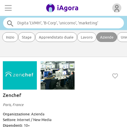
Inizio
Stage
Apprendistato duale
Lavoro
Aziende
Uni
Zenchef
Paris, France
Organizzazione:
Azienda
Settore:
Internet / New Media
Dipendenti:
10+