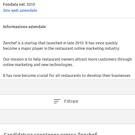
Fondata nel:
2010
Sito web aziendale
Informazione aziendale
Zenchef is a startup that launched in late 2010. It has since quickly
become a major player in the restaurant online marketing industry.
Our mission is to help restaurant owners attract more customers through
online marketing and new technologies.
It has now become crucial for all restaurants to develop their businesses
online. That said, it is often the case that restaurant owners don’t have
the time or the necessary skills to take care of their online marketing.
We believe that the solution to this problem is an easy to use all-in-one
Filtrare
booking system together with all the extra necessary tools to strengthen
online visibility, better convert visitors into customers and increase
customer knowledge and loyalty.
With our innovative approach and a passionate team, we have rapidly
grown in this niche market in France, we have launched in the UK and
Candidatura spontanea presso Zenchef