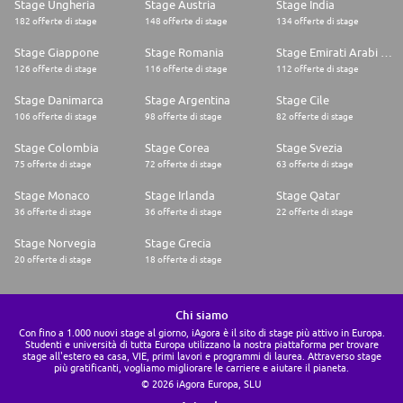
Stage Ungheria
Stage Austria
Stage India
182 offerte di stage
148 offerte di stage
134 offerte di stage
Stage Giappone
Stage Romania
Stage Emirati Arabi Uniti
126 offerte di stage
116 offerte di stage
112 offerte di stage
Stage Danimarca
Stage Argentina
Stage Cile
106 offerte di stage
98 offerte di stage
82 offerte di stage
Stage Colombia
Stage Corea
Stage Svezia
75 offerte di stage
72 offerte di stage
63 offerte di stage
Stage Monaco
Stage Irlanda
Stage Qatar
36 offerte di stage
36 offerte di stage
22 offerte di stage
Stage Norvegia
Stage Grecia
20 offerte di stage
18 offerte di stage
Chi siamo
Con fino a 1.000 nuovi stage al giorno, iAgora è il sito di stage più attivo in Europa.
Studenti e università di tutta Europa utilizzano la nostra piattaforma per trovare
stage all'estero ea casa, VIE, primi lavori e programmi di laurea. Attraverso stage
più gratificanti, vogliamo migliorare le carriere e aiutare il pianeta.
© 2026 iAgora Europa, SLU