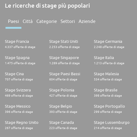
Le ricerche di stage più popolari
Paesi
Città
Categorie
Settori
Aziende
Stage Francia
Stage Stati Uniti
Stage Germania
4.337 offerte di stage
2.253 offerte di stage
2.248 offerte di stage
Stage Spagna
Stage Singapore
Stage Italia
1.475 offerte di stage
1.289 offerte di stage
1.213 offerte di stage
Stage Cina
Stage Paesi Bassi
Stage Malesia
707 offerte di stage
604 offerte di stage
534 offerte di stage
Stage Svizzera
Stage Polonia
Stage Brasile
469 offerte di stage
427 offerte di stage
398 offerte di stage
Stage Messico
Stage Belgio
Stage Portogallo
396 offerte di stage
393 offerte di stage
299 offerte di stage
Stage Regno Unito
Stage Canada
Stage Lussemburgo
267 offerte di stage
223 offerte di stage
214 offerte di stage