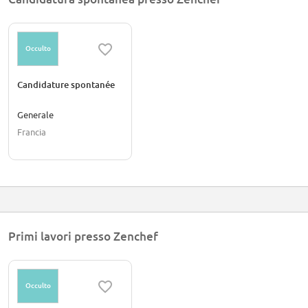
Spain, and will soon be expanding all over Europe!
Occulto
Candidature spontanée
Generale
Francia
Primi lavori presso Zenchef
Occulto