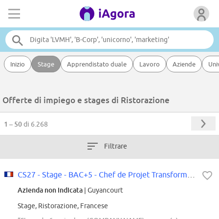
Inizio
Stage
Apprendistato duale
Lavoro
Aziende
Uni
Offerte di impiego e stages di Ristorazione
1 – 50
di 6.268
Filtrare
CS27 - Stage - BAC+5 - Chef de Projet Transformation des métiers Supply Chain...
Azienda non indicata
| Guyancourt
Stage, Ristorazione, Francese