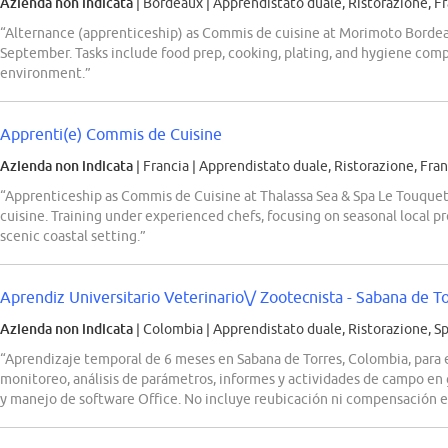
Azienda non indicata
| Bordeaux
|
Apprendistato duale, Ristorazione, F
“Alternance (apprenticeship) as Commis de cuisine at Morimoto Bordeaux,
September. Tasks include food prep, cooking, plating, and hygiene comp
environment.”
Apprenti(e) Commis de Cuisine
Azienda non indicata
| Francia
|
Apprendistato duale, Ristorazione, Fra
“Apprenticeship as Commis de Cuisine at Thalassa Sea & Spa Le Touquet, 
cuisine. Training under experienced chefs, focusing on seasonal local p
scenic coastal setting.”
Aprendiz Universitario Veterinario\/ Zootecnista - Sabana de T
Azienda non indicata
| Colombia
|
Apprendistato duale, Ristorazione, S
“Aprendizaje temporal de 6 meses en Sabana de Torres, Colombia, para 
monitoreo, análisis de parámetros, informes y actividades de campo en 
y manejo de software Office. No incluye reubicación ni compensación e