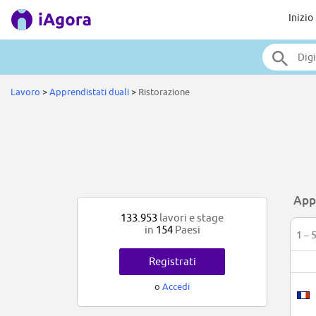
Inizio
Lavoro
>
Apprendistati duali
>
Ristorazione
Appr
133.953
lavori e stage
in
154
Paesi
1 – 
Registrati
o
Accedi