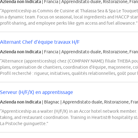
Azienda non indicata
| Francia
|
Apprendistato duale, Ristorazione, Fra
“Apprenticeship as Commis de Cuisine at Thalassa Sea & Spa Le Touquet.
in a dynamic team. Focus on seasonal, local ingredients and HACCP stan
profit-sharing, and employee perks like gym access and fuel allowance.”
Alternant Chef d'équipe travaux H/F
Azienda non indicata
| Francia
|
Apprendistato duale, Ristorazione, Fra
“Alternance (apprenticeship) chez (COMPANY NAME) filiale THEBA pour 
plans, organisation de chantiers, coordination d'équipe, maçonnerie, coff
Profil recherché : rigueur, initiatives, qualités relationnelles, goût pour
Serveur (H/F/X) en apprentissage
Azienda non indicata
| Blagnac
|
Apprendistato duale, Ristorazione, Fr
“Apprenticeship as a waiter (H/F/X) in an Accor hotel network member. 
taking, and restaurant coordination. Training in Heartist® hospitality s
La Pistoche guinguette.”