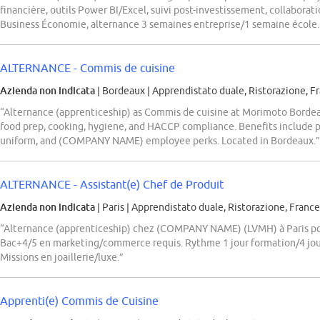
financière, outils Power BI/Excel, suivi post-investissement, collaborati
Business Économie, alternance 3 semaines entreprise/1 semaine école. A
ALTERNANCE - Commis de cuisine
Azienda non indicata
| Bordeaux
|
Apprendistato duale, Ristorazione, F
“Alternance (apprenticeship) as Commis de cuisine at Morimoto Bordeaux
food prep, cooking, hygiene, and HACCP compliance. Benefits include p
uniform, and (COMPANY NAME) employee perks. Located in Bordeaux.”
ALTERNANCE - Assistant(e) Chef de Produit
Azienda non indicata
| Paris
|
Apprendistato duale, Ristorazione, Franc
“Alternance (apprenticeship) chez (COMPANY NAME) (LVMH) à Paris pour
Bac+4/5 en marketing/commerce requis. Rythme 1 jour formation/4 jours
Missions en joaillerie/luxe.”
Apprenti(e) Commis de Cuisine