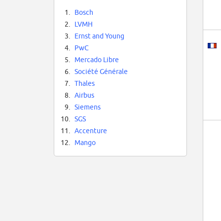
1.
Bosch
2.
LVMH
3.
Ernst and Young
4.
PwC
5.
Mercado Libre
6.
Société Générale
7.
Thales
8.
Airbus
9.
Siemens
10.
SGS
11.
Accenture
12.
Mango