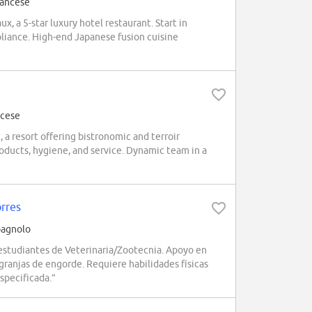
rancese
 a 5-star luxury hotel restaurant. Start in
liance. High-end Japanese fusion cuisine
ncese
a resort offering bistronomic and terroir
roducts, hygiene, and service. Dynamic team in a
orres
pagnolo
estudiantes de Veterinaria/Zootecnia. Apoyo en
granjas de engorde. Requiere habilidades físicas
specificada.”