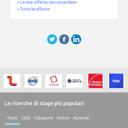
>
Le mie offerte raccomandate
>
Tutte le offerte
Le ricerche di stage più popolari
Paesi
Città
Categorie
Settori
Aziende