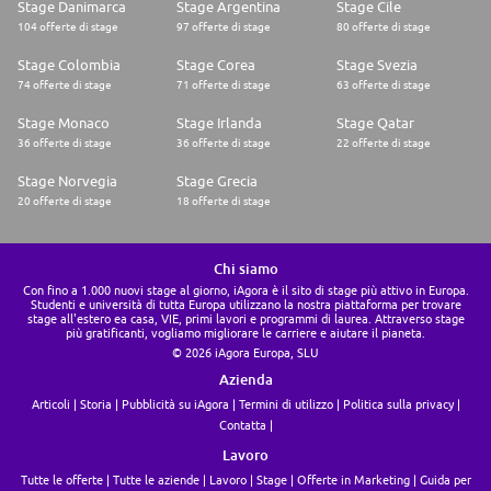
Stage Danimarca
Stage Argentina
Stage Cile
104 offerte di stage
97 offerte di stage
80 offerte di stage
Stage Colombia
Stage Corea
Stage Svezia
74 offerte di stage
71 offerte di stage
63 offerte di stage
Stage Monaco
Stage Irlanda
Stage Qatar
36 offerte di stage
36 offerte di stage
22 offerte di stage
Stage Norvegia
Stage Grecia
20 offerte di stage
18 offerte di stage
Chi siamo
Con fino a 1.000 nuovi stage al giorno, iAgora è il sito di stage più attivo in Europa.
Studenti e università di tutta Europa utilizzano la nostra piattaforma per trovare
stage all'estero ea casa, VIE, primi lavori e programmi di laurea. Attraverso stage
più gratificanti, vogliamo migliorare le carriere e aiutare il pianeta.
© 2026 iAgora Europa, SLU
Azienda
Articoli
Storia
Pubblicità su iAgora
Termini di utilizzo
Politica sulla privacy
Contatta
Lavoro
Tutte le offerte
Tutte le aziende
Lavoro
Stage
Offerte in Marketing
Guida per