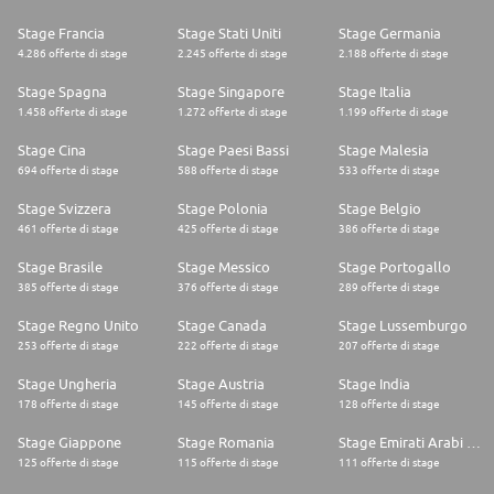
Stage Francia
Stage Stati Uniti
Stage Germania
4.286 offerte di stage
2.245 offerte di stage
2.188 offerte di stage
Stage Spagna
Stage Singapore
Stage Italia
1.458 offerte di stage
1.272 offerte di stage
1.199 offerte di stage
Stage Cina
Stage Paesi Bassi
Stage Malesia
694 offerte di stage
588 offerte di stage
533 offerte di stage
Stage Svizzera
Stage Polonia
Stage Belgio
461 offerte di stage
425 offerte di stage
386 offerte di stage
Stage Brasile
Stage Messico
Stage Portogallo
385 offerte di stage
376 offerte di stage
289 offerte di stage
Stage Regno Unito
Stage Canada
Stage Lussemburgo
253 offerte di stage
222 offerte di stage
207 offerte di stage
Stage Ungheria
Stage Austria
Stage India
178 offerte di stage
145 offerte di stage
128 offerte di stage
Stage Giappone
Stage Romania
Stage Emirati Arabi Uniti
125 offerte di stage
115 offerte di stage
111 offerte di stage