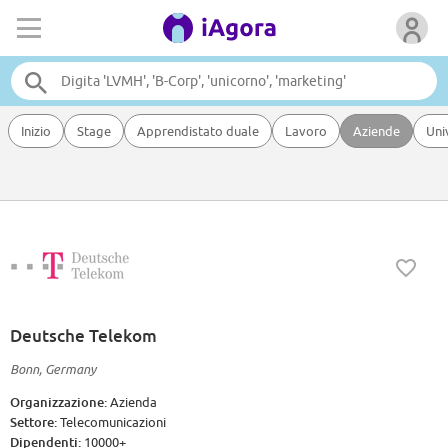
Inizio
Stage
Apprendistato duale
Lavoro
Aziende
Uni
Deutsche Telekom
Bonn, Germany
Organizzazione:
Azienda
Settore:
Telecomunicazioni
Dipendenti:
10000+