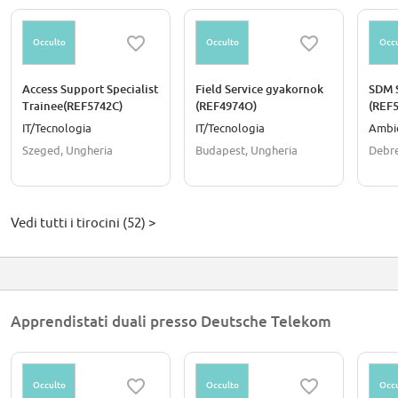
Occulto
Occulto
Occu
Access Support Specialist
Field Service gyakornok
SDM 
Trainee(REF5742C)
(REF4974O)
(REF
IT/Tecnologia
IT/Tecnologia
Ambi
Szeged, Ungheria
Budapest, Ungheria
Debre
Vedi tutti i tirocini (52) >
Apprendistati duali presso Deutsche Telekom
Occulto
Occulto
Occu