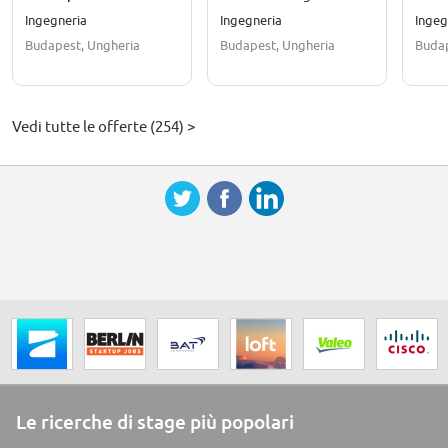
Public (REF5739F)
Cloud Public (REF5736M)
Cloud
Ingegneria
Ingegneria
Ingeg
Budapest, Ungheria
Budapest, Ungheria
Budap
Vedi tutte le offerte (254) >
Le ricerche di stage più popolari