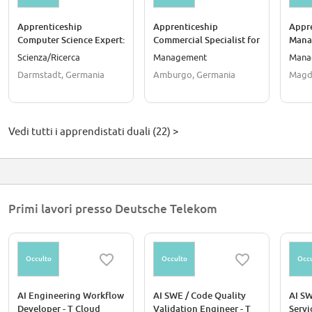
Apprenticeship
Apprenticeship
Appr
Computer Science Expert:
Commercial Specialist for
Mana
System Integration
IT System Management
for D
Scienza/Ricerca
Management
Mana
(m/f/d)
(m/f/d)
(m/f/
Darmstadt, Germania
Amburgo, Germania
Magd
Vedi tutti i apprendistati duali (22) >
Primi lavori presso Deutsche Telekom
Occulto
Occulto
Occu
AI Engineering Workflow
AI SWE / Code Quality
AI S
Developer - T Cloud
Validation Engineer - T
Servi