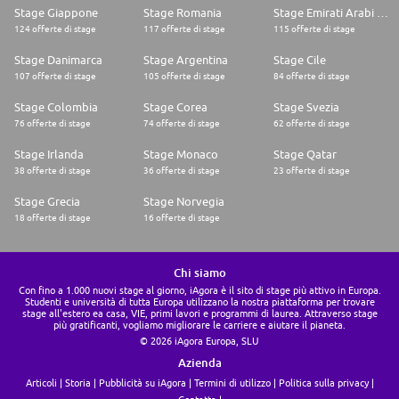
Stage Giappone
Stage Romania
Stage Emirati Arabi Uniti
124 offerte di stage
117 offerte di stage
115 offerte di stage
Stage Danimarca
Stage Argentina
Stage Cile
107 offerte di stage
105 offerte di stage
84 offerte di stage
Stage Colombia
Stage Corea
Stage Svezia
76 offerte di stage
74 offerte di stage
62 offerte di stage
Stage Irlanda
Stage Monaco
Stage Qatar
38 offerte di stage
36 offerte di stage
23 offerte di stage
Stage Grecia
Stage Norvegia
18 offerte di stage
16 offerte di stage
Chi siamo
Con fino a 1.000 nuovi stage al giorno, iAgora è il sito di stage più attivo in Europa.
Studenti e università di tutta Europa utilizzano la nostra piattaforma per trovare
stage all'estero ea casa, VIE, primi lavori e programmi di laurea. Attraverso stage
più gratificanti, vogliamo migliorare le carriere e aiutare il pianeta.
© 2026 iAgora Europa, SLU
Azienda
Articoli
Storia
Pubblicità su iAgora
Termini di utilizzo
Politica sulla privacy