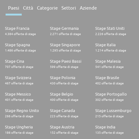
Paesi
Città
Categorie
Settori
Aziende
Stage Francia
Stage Germania
Stage Stati Uniti
4.384 offerte di stage
2.271 offerte di stage
2.226 offerte di stage
Stage Spagna
Stage Singapore
Stage Italia
1.486 offerte di stage
1.295 offerte di stage
1.214 offerte di stage
Stage Cina
Stage Paesi Bassi
Stage Malesia
707 offerte di stage
599 offerte di stage
541 offerte di stage
Stage Svizzera
Stage Polonia
Stage Brasile
467 offerte di stage
430 offerte di stage
402 offerte di stage
Stage Messico
Stage Belgio
Stage Portogallo
401 offerte di stage
400 offerte di stage
302 offerte di stage
Stage Regno Unito
Stage Canada
Stage Lussemburgo
266 offerte di stage
223 offerte di stage
215 offerte di stage
Stage Ungheria
Stage Austria
Stage India
186 offerte di stage
152 offerte di stage
135 offerte di stage