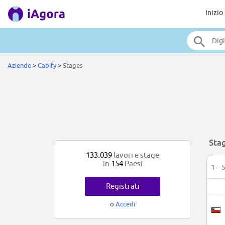
Inizio
Aziende
>
Cabify
>
Stages
Sta
133.039
lavori e stage
in
154
Paesi
1 – 
Registrati
o
Accedi