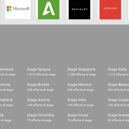
Germania
Stage Spagna
Stage Singapore
Stage Italia
rte di stage
1.475 offerte di stage
1.289 offerte di stage
1.213 offerte di
olonia
Stage Brasile
Stage Messico
Stage Belgi
e di stage
398 offerte di stage
396 offerte di stage
393 offerte di s
ngheria
Stage Austria
Stage India
Stage Giapp
e di stage
148 offerte di stage
134 offerte di stage
126 offerte di s
ile
Stage Colombia
Stage Corea
Stage Svezia
 di stage
75 offerte di stage
72 offerte di stage
63 offerte di st