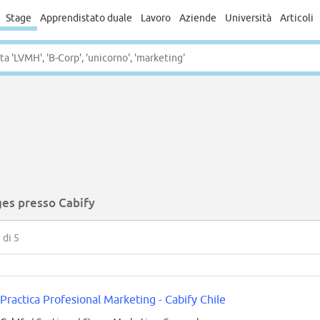
Stage
Apprendistato duale
Lavoro
Aziende
Università
Articoli
ges presso Cabify
5
di 5
Practica Profesional Marketing - Cabify Chile