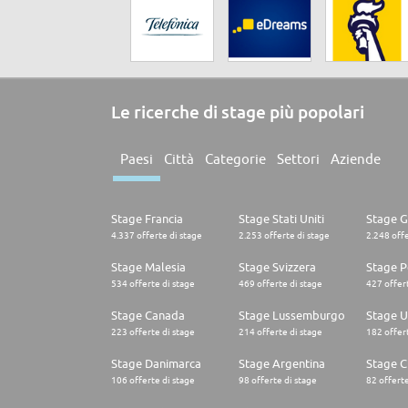
Le ricerche di stage più popolari
Paesi
Città
Categorie
Settori
Aziende
Stage Francia
Stage Stati Uniti
Stage 
4.337 offerte di stage
2.253 offerte di stage
2.248 offe
Stage Malesia
Stage Svizzera
Stage P
534 offerte di stage
469 offerte di stage
427 offert
Stage Canada
Stage Lussemburgo
Stage U
223 offerte di stage
214 offerte di stage
182 offert
Stage Danimarca
Stage Argentina
Stage C
106 offerte di stage
98 offerte di stage
82 offerte