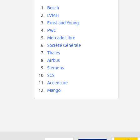
1.
Bosch
2.
LVMH
3.
Ernst and Young
4.
PwC
5.
Mercado Libre
6.
Société Générale
7.
Thales
8.
Airbus
9.
Siemens
10.
SGS
11.
Accenture
12.
Mango