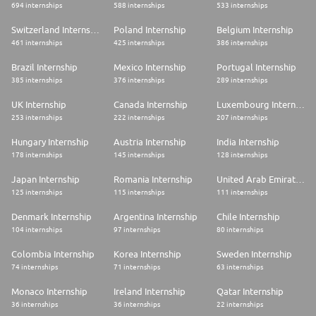
694 internships
588 internships
533 internships
Switzerland Internship
Poland Internship
Belgium Internship
461 internships
425 internships
386 internships
Brazil Internship
Mexico Internship
Portugal Internship
385 internships
376 internships
289 internships
UK Internship
Canada Internship
Luxembourg Internship
253 internships
222 internships
207 internships
Hungary Internship
Austria Internship
India Internship
178 internships
145 internships
128 internships
Japan Internship
Romania Internship
United Arab Emirates Internship
125 internships
115 internships
111 internships
Denmark Internship
Argentina Internship
Chile Internship
104 internships
97 internships
80 internships
Colombia Internship
Korea Internship
Sweden Internship
74 internships
71 internships
63 internships
Monaco Internship
Ireland Internship
Qatar Internship
36 internships
36 internships
22 internships