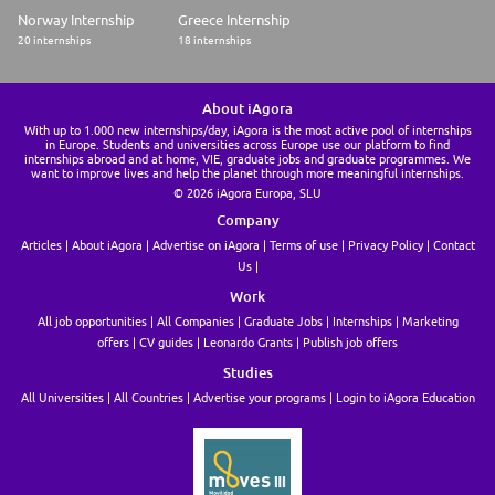
Norway Internship
Greece Internship
20 internships
18 internships
About iAgora
With up to 1.000 new internships/day, iAgora is the most active pool of internships
in Europe. Students and universities across Europe use our platform to find
internships abroad and at home, VIE, graduate jobs and graduate programmes. We
want to improve lives and help the planet through more meaningful internships.
© 2026 iAgora Europa, SLU
Company
Articles
About iAgora
Advertise on iAgora
Terms of use
Privacy Policy
Contact
Us
Work
All job opportunities
All Companies
Graduate Jobs
Internships
Marketing
offers
CV guides
Leonardo Grants
Publish job offers
Studies
All Universities
All Countries
Advertise your programs
Login to iAgora Education