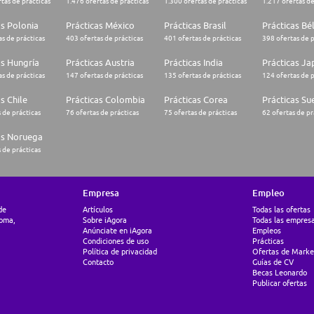
tas de prácticas
1.476 ofertas de prácticas
1.300 ofertas de prácticas
1.217 ofertas de
as Polonia
Prácticas México
Prácticas Brasil
Prácticas Bé
s de prácticas
403 ofertas de prácticas
401 ofertas de prácticas
398 ofertas de p
as Hungría
Prácticas Austria
Prácticas India
Prácticas J
s de prácticas
147 ofertas de prácticas
135 ofertas de prácticas
124 ofertas de p
s Chile
Prácticas Colombia
Prácticas Corea
Prácticas Su
 de prácticas
76 ofertas de prácticas
75 ofertas de prácticas
62 ofertas de pr
as Noruega
 de prácticas
Empresa
Empleo
de
Artículos
Todas las ofertas
ioma,
Sobre iAgora
Todas las empres
Anúnciate en iAgora
Empleos
Condiciones de uso
Prácticas
Política de privacidad
Ofertas de Marke
Contacto
Guías de CV
Becas Leonardo
Publicar ofertas