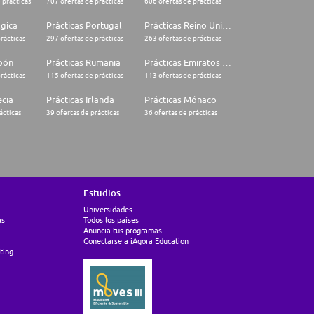
 prácticas
707 ofertas de prácticas
606 ofertas de prácticas
lgica
Prácticas Portugal
Prácticas Reino Unido
rácticas
297 ofertas de prácticas
263 ofertas de prácticas
apón
Prácticas Rumania
Prácticas Emiratos Árabes Unidos
rácticas
115 ofertas de prácticas
113 ofertas de prácticas
ecia
Prácticas Irlanda
Prácticas Mónaco
ácticas
39 ofertas de prácticas
36 ofertas de prácticas
Estudios
Universidades
as
Todos los países
Anuncia tus programas
Conectarse a iAgora Education
ting