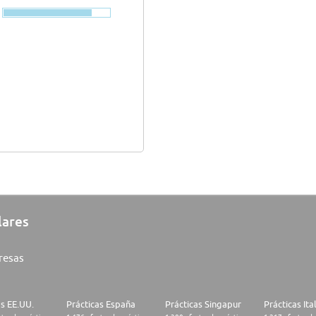
lares
resas
as EE.UU.
Prácticas España
Prácticas Singapur
Prácticas Ita