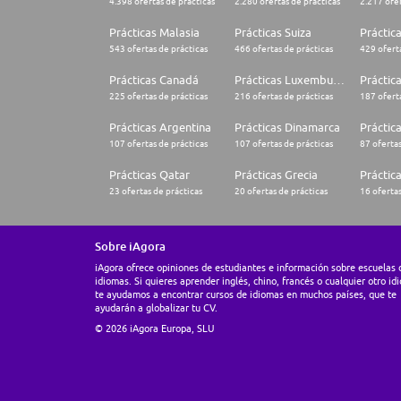
4.398 ofertas de prácticas
2.280 ofertas de prácticas
2.217 ofer
Prácticas Malasia
Prácticas Suiza
Práctic
543 ofertas de prácticas
466 ofertas de prácticas
429 oferta
Prácticas Canadá
Prácticas Luxemburgo
Práctic
225 ofertas de prácticas
216 ofertas de prácticas
187 oferta
Prácticas Argentina
Prácticas Dinamarca
Práctica
107 ofertas de prácticas
107 ofertas de prácticas
87 ofertas
Prácticas Qatar
Prácticas Grecia
Práctic
23 ofertas de prácticas
20 ofertas de prácticas
16 ofertas
Sobre iAgora
iAgora ofrece opiniones de estudiantes e información sobre escuelas 
idiomas. Si quieres aprender inglés, chino, francés o cualquier otro id
te ayudamos a encontrar cursos de idiomas en muchos países, que te
ayudarán a globalizar tu CV.
© 2026 iAgora Europa, SLU