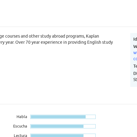
uage courses and other study abroad programs, Kaplan
I
ry year. Over 70 year experience in providing English study
W
w
c
T
D
St
Habla
Escucha
Lectura