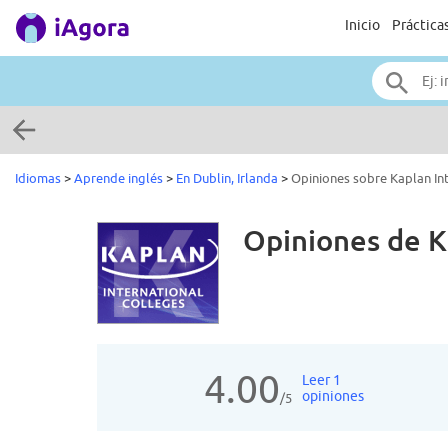
Inicio
Práctica
Idiomas
>
Aprende inglés
>
En Dublin, Irlanda
>
Opiniones sobre Kaplan Int
Opiniones de
K
4.00
Leer 1
opiniones
/5