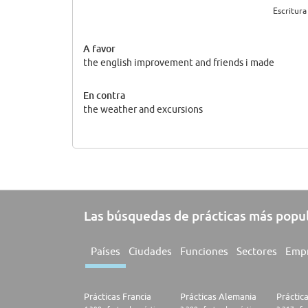
Escritura
A favor
the english improvement and friends i made
En contra
the weather and excursions
Las búsquedas de prácticas más popu
Países
Ciudades
Funciones
Sectores
Emp
Prácticas Francia
Prácticas Alemania
Práctic