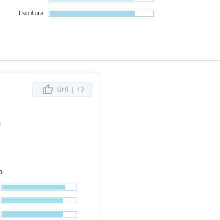
Escritura
Útil |
12
8
o