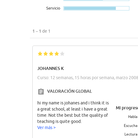
Servicio
1 – 1
de 1
JOHANNES K
Curso: 12 semanas, 15 horas por semana, marzo 200
VALORACIÓN GLOBAL
hi my name is johanes and i think it is
Mi progres
a great school, at least i have a great
time. Not the best but the quality of
Habla
teaching is quite good.
Escucha
Ver más >
Lectura