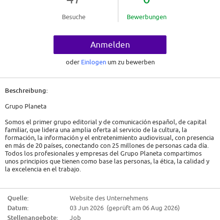
Besuche
Bewerbungen
Anmelden
oder
Einlogen
um zu bewerben
Beschreibung:
Grupo Planeta
Somos el primer grupo editorial y de comunicación español, de capital
familiar, que lidera una amplia oferta al servicio de la cultura, la
formación, la información y el entretenimiento audiovisual, con presencia
en más de 20 países, conectando con 25 millones de personas cada día.
Todos los profesionales y empresas del Grupo Planeta compartimos
unos principios que tienen como base las personas, la ética, la calidad y
la excelencia en el trabajo.
¡Te invitamos a conocernos!
Quelle:
Website des Unternehmens
Descripción de la oferta
Datum:
03 Jun 2026 (geprüft am 06 Aug 2026)
Desde Grupo Planeta nos encontramos en la búsqueda de un/a Product
Stellenangebote:
Job