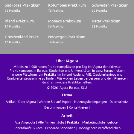
Südkorea Praktikum
Kolumbien Praktikum
Schweden Praktikum
76 Praktika
75 Praktika
60 Praktika
Irland Praktikum
Monaco Praktikum
Katar Praktikum
39 Praktika
36 Praktika
23 Praktika
Griechenland Praktikum
Norwegen Praktikum
20 Praktika
16 Praktika
Über iAgora
Mit bis zu 1.000 neuen Praktikumsplätzen pro Tag ist iAgora der aktivste
Praktikumspool in Europa. Studenten und Universitäten in ganz Europa nutzen
unsere Plattform, um Praktika im In- und Ausland, VIE, Graduiertenjobs und
Graduiertenprogramme zu finden. Wir wollen Leben verbessern und dem Planeten
durch sinnvollere Praktika helfen.
© 2026 iAgora Europa, SLU
Firma
Artikel
Über iAgora
Werben Sie auf iAgora
Nutzungsbedingungen
Datenschutz-
Bestimmungen
Kontaktieren
Arbeit
Alle Angebote
Alle Firmen
Jobs
Praktika
Marketing Jobangebote
Lebensläufe Guides
Leonardo Stipendien
Jobangebote veröffentlichen