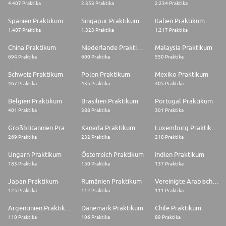
* Gestión del tiempo y organización de tareas.
4.407 Praktika
2.353 Praktika
2.234 Praktika
* Experiencia previa: Requerida experiencia superior a 3 años en
departamentos de marketing. Además, se valorará positivamente la
Spanien Praktikum
Singapur Praktikum
Italien Praktikum
experiencia en el sector educativo.
1.487 Praktika
1.323 Praktika
1.217 Praktika
Si crees que es tu oportunidad laboral, ¡Te animamos a inscribirte y
formar parte de nuestro equipo!
China Praktikum
Niederlande Praktikum
Malaysia Praktikum
694 Praktika
600 Praktika
550 Praktika
En Grupo Planeta ofrecemos igualdad de oportunidades. Nos
comprometemos a tratar todas las candidaturas por igual en función de
Schweiz Praktikum
Polen Praktikum
Mexiko Praktikum
sus capacidades, logros y experiencia independientemente de su raza,
467 Praktika
435 Praktika
405 Praktika
nacionalidad, sexo, edad, discapacidad, orientación sexual, identidad de
género o cualquier otra clasificación protegida por la ley
Belgien Praktikum
Brasilien Praktikum
Portugal Praktikum
401 Praktika
388 Praktika
301 Praktika
Großbritannien Praktikum
Kanada Praktikum
Luxemburg Praktikum
269 Praktika
232 Praktika
218 Praktika
Ungarn Praktikum
Österreich Praktikum
Indien Praktikum
183 Praktika
150 Praktika
137 Praktika
Japan Praktikum
Rumänien Praktikum
Vereinigte Arabische Emirate Praktikum
125 Praktika
112 Praktika
111 Praktika
Argentinien Praktikum
Dänemark Praktikum
Chile Praktikum
110 Praktika
106 Praktika
89 Praktika