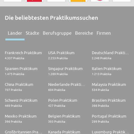
Die beliebtesten Praktikumssuchen
Länder
Städte
Berufsgruppe
Bereiche
Firmen
Frankreich Praktikum
USA Praktikum
Deutschland Praktikum
4.337 Praktika
2.253 Praktika
2.248 Praktika
Spanien Praktikum
Singapur Praktikum
Italien Praktikum
1.475 Praktika
1.289 Praktika
1.213 Praktika
China Praktikum
Niederlande Praktikum
Malaysia Praktikum
707 Praktika
604 Praktika
534 Praktika
Schweiz Praktikum
Polen Praktikum
Brasilien Praktikum
469 Praktika
427 Praktika
398 Praktika
Mexiko Praktikum
Belgien Praktikum
Portugal Praktikum
396 Praktika
393 Praktika
299 Praktika
Großbritannien Praktikum
Kanada Praktikum
Luxemburg Praktikum