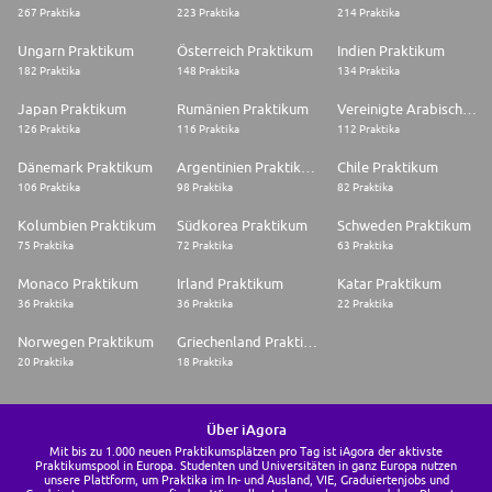
267 Praktika
223 Praktika
214 Praktika
Ungarn Praktikum
Österreich Praktikum
Indien Praktikum
182 Praktika
148 Praktika
134 Praktika
Japan Praktikum
Rumänien Praktikum
Vereinigte Arabische Emirate Praktikum
126 Praktika
116 Praktika
112 Praktika
Dänemark Praktikum
Argentinien Praktikum
Chile Praktikum
106 Praktika
98 Praktika
82 Praktika
Kolumbien Praktikum
Südkorea Praktikum
Schweden Praktikum
75 Praktika
72 Praktika
63 Praktika
Monaco Praktikum
Irland Praktikum
Katar Praktikum
36 Praktika
36 Praktika
22 Praktika
Norwegen Praktikum
Griechenland Praktikum
20 Praktika
18 Praktika
Über iAgora
Mit bis zu 1.000 neuen Praktikumsplätzen pro Tag ist iAgora der aktivste
Praktikumspool in Europa. Studenten und Universitäten in ganz Europa nutzen
unsere Plattform, um Praktika im In- und Ausland, VIE, Graduiertenjobs und