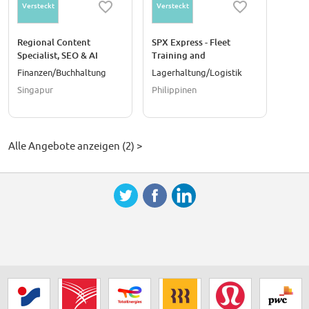
Versteckt
Versteckt
Regional Content
SPX Express - Fleet
Specialist, SEO & AI
Training and
Experimentation Analyst
Onboarding
Finanzen/Buchhaltung
Lagerhaltung/Logistik
(Regional LATAM, SEA)
(CABATUAN- VIS 3)
Singapur
Philippinen
Alle Angebote anzeigen (2) >