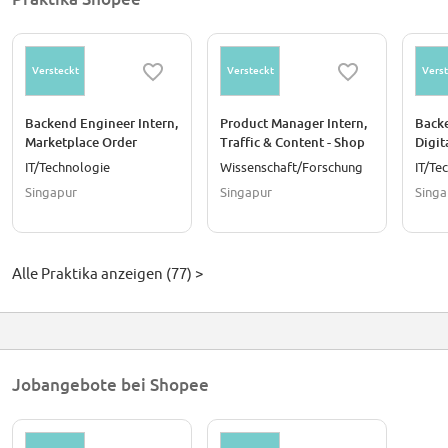
Versteckt
Versteckt
Verst
Backend Engineer Intern,
Product Manager Intern,
Backe
Marketplace Order
Traffic & Content - Shop
Digit
Operations (Fall 2026)
Chatbot (Fall 2026)
IT/Technologie
Wissenschaft/Forschung
IT/Te
Singapur
Singapur
Singa
Alle Praktika anzeigen (77) >
Jobangebote bei Shopee