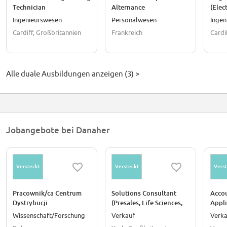
Technician
Alternance
(Elect
Ingenieurswesen
Personalwesen
Ingen
Cardiff, Großbritannien
Frankreich
Cardi
Alle duale Ausbildungen anzeigen (3) >
Jobangebote bei Danaher
Versteckt
Versteckt
Verst
Pracownik/ca Centrum
Solutions Consultant
Acco
Dystrybucji
(Presales, Life Sciences,
Appl
SaaS)
Wissenschaft/Forschung
Verkauf
Verka