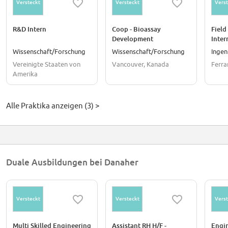
Versteckt
Versteckt
Verst
R&D Intern
Coop - Bioassay
Field
Development
Inter
Wissenschaft/Forschung
Wissenschaft/Forschung
Ingen
Vereinigte Staaten von
Vancouver, Kanada
Ferrar
Amerika
Alle Praktika anzeigen (3) >
Duale Ausbildungen bei Danaher
Versteckt
Versteckt
Verst
Multi Skilled Engineering
Assistant RH H/F -
Engin