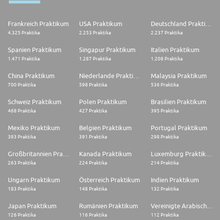
Frankreich Praktikum
USA Praktikum
Deutschland Praktikum
4.325 Praktika
2.253 Praktika
2.237 Praktika
Spanien Praktikum
Singapur Praktikum
Italien Praktikum
1.471 Praktika
1.287 Praktika
1.208 Praktika
China Praktikum
Niederlande Praktikum
Malaysia Praktikum
700 Praktika
598 Praktika
536 Praktika
Schweiz Praktikum
Polen Praktikum
Brasilien Praktikum
468 Praktika
427 Praktika
395 Praktika
Mexiko Praktikum
Belgien Praktikum
Portugal Praktikum
393 Praktika
391 Praktika
298 Praktika
Großbritannien Praktikum
Kanada Praktikum
Luxemburg Praktikum
263 Praktika
224 Praktika
214 Praktika
Ungarn Praktikum
Österreich Praktikum
Indien Praktikum
183 Praktika
148 Praktika
132 Praktika
Japan Praktikum
Rumänien Praktikum
Vereinigte Arabische Emirate Praktikum
126 Praktika
116 Praktika
112 Praktika