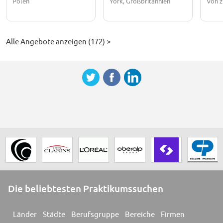
Polen
York, Großbritannien
Von z
Alle Angebote anzeigen (172) >
Die beliebtesten Praktikumssuchen
Länder
Städte
Berufsgruppe
Bereiche
Firmen