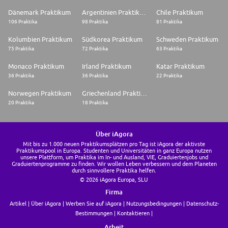
Dänemark Praktikum
Argentinien Praktikum
Chile Praktikum
106 Praktika
98 Praktika
81 Praktika
Kolumbien Praktikum
Südkorea Praktikum
Schweden Praktikum
75 Praktika
72 Praktika
63 Praktika
Monaco Praktikum
Irland Praktikum
Katar Praktikum
36 Praktika
36 Praktika
22 Praktika
Norwegen Praktikum
Griechenland Praktikum
20 Praktika
18 Praktika
Über iAgora
Mit bis zu 1.000 neuen Praktikumsplätzen pro Tag ist iAgora der aktivste
Praktikumspool in Europa. Studenten und Universitäten in ganz Europa nutzen
unsere Plattform, um Praktika im In- und Ausland, VIE, Graduiertenjobs und
Graduiertenprogramme zu finden. Wir wollen Leben verbessern und dem Planeten
durch sinnvollere Praktika helfen.
© 2026 iAgora Europa, SLU
Firma
Artikel
Über iAgora
Werben Sie auf iAgora
Nutzungsbedingungen
Datenschutz-
Bestimmungen
Kontaktieren
Arbeit