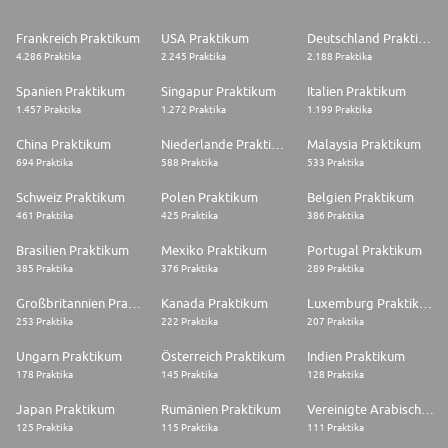
Frankreich Praktikum
USA Praktikum
Deutschland Praktikum
4.286 Praktika
2.245 Praktika
2.188 Praktika
Spanien Praktikum
Singapur Praktikum
Italien Praktikum
1.457 Praktika
1.272 Praktika
1.199 Praktika
China Praktikum
Niederlande Praktikum
Malaysia Praktikum
694 Praktika
588 Praktika
533 Praktika
Schweiz Praktikum
Polen Praktikum
Belgien Praktikum
461 Praktika
425 Praktika
386 Praktika
Brasilien Praktikum
Mexiko Praktikum
Portugal Praktikum
385 Praktika
376 Praktika
289 Praktika
Großbritannien Praktikum
Kanada Praktikum
Luxemburg Praktikum
253 Praktika
222 Praktika
207 Praktika
Ungarn Praktikum
Österreich Praktikum
Indien Praktikum
178 Praktika
145 Praktika
128 Praktika
Japan Praktikum
Rumänien Praktikum
Vereinigte Arabische Emirate Praktikum
125 Praktika
115 Praktika
111 Praktika