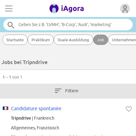
Startseite
Praktikum
Duale Ausbildung
Job
Unternehmen
Jobs bei Tripndrive
1 – 1
von 1
Filtern
Candidature spontanée
Tripndrive
| Frankreich
Allgemeines, Französisch