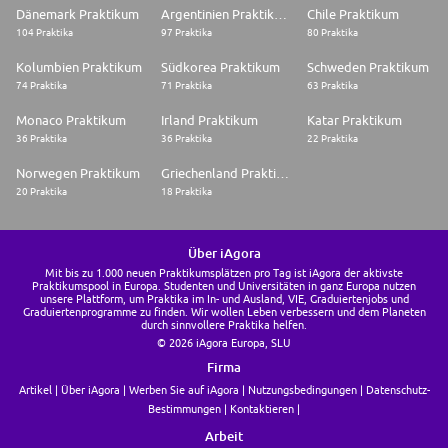
Dänemark Praktikum
Argentinien Praktikum
Chile Praktikum
104 Praktika
97 Praktika
80 Praktika
Kolumbien Praktikum
Südkorea Praktikum
Schweden Praktikum
74 Praktika
71 Praktika
63 Praktika
Monaco Praktikum
Irland Praktikum
Katar Praktikum
36 Praktika
36 Praktika
22 Praktika
Norwegen Praktikum
Griechenland Praktikum
20 Praktika
18 Praktika
Über iAgora
Mit bis zu 1.000 neuen Praktikumsplätzen pro Tag ist iAgora der aktivste
Praktikumspool in Europa. Studenten und Universitäten in ganz Europa nutzen
unsere Plattform, um Praktika im In- und Ausland, VIE, Graduiertenjobs und
Graduiertenprogramme zu finden. Wir wollen Leben verbessern und dem Planeten
durch sinnvollere Praktika helfen.
© 2026 iAgora Europa, SLU
Firma
Artikel
Über iAgora
Werben Sie auf iAgora
Nutzungsbedingungen
Datenschutz-
Bestimmungen
Kontaktieren
Arbeit