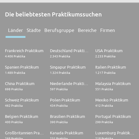
Die beliebtesten Praktikumssuchen
Länder
Städte
Berufsgruppe
Bereiche
Firmen
Frankreich Praktikum
Deutschland Praktikum
USA Praktikum
4.406 Praktika
2.343 Praktika
2.233 Praktika
Spanien Praktikum
Singapur Praktikum
Italien Praktikum
1.489 Praktika
1.324 Praktika
1.217 Praktika
China Praktikum
Niederlande Praktikum
Malaysia Praktikum
698 Praktika
597 Praktika
551 Praktika
Schweiz Praktikum
Polen Praktikum
Mexiko Praktikum
462 Praktika
434 Praktika
412 Praktika
Belgien Praktikum
Brasilien Praktikum
Portugal Praktikum
400 Praktika
390 Praktika
299 Praktika
Großbritannien Praktikum
Kanada Praktikum
Luxemburg Praktikum
268 Praktika
231 Praktika
218 Praktika