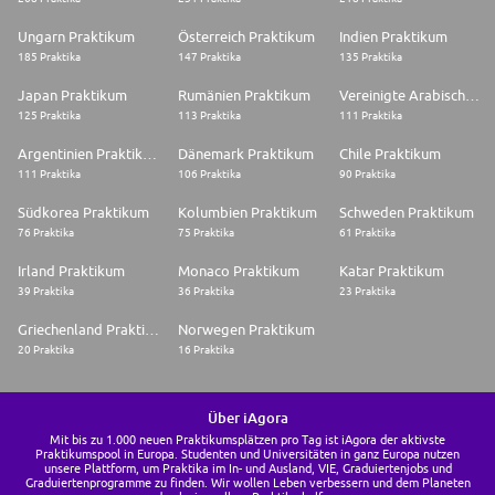
Ungarn Praktikum
Österreich Praktikum
Indien Praktikum
185 Praktika
147 Praktika
135 Praktika
Japan Praktikum
Rumänien Praktikum
Vereinigte Arabische Emirate Praktikum
125 Praktika
113 Praktika
111 Praktika
Argentinien Praktikum
Dänemark Praktikum
Chile Praktikum
111 Praktika
106 Praktika
90 Praktika
Südkorea Praktikum
Kolumbien Praktikum
Schweden Praktikum
76 Praktika
75 Praktika
61 Praktika
Irland Praktikum
Monaco Praktikum
Katar Praktikum
39 Praktika
36 Praktika
23 Praktika
Griechenland Praktikum
Norwegen Praktikum
20 Praktika
16 Praktika
Über iAgora
Mit bis zu 1.000 neuen Praktikumsplätzen pro Tag ist iAgora der aktivste
Praktikumspool in Europa. Studenten und Universitäten in ganz Europa nutzen
unsere Plattform, um Praktika im In- und Ausland, VIE, Graduiertenjobs und
Graduiertenprogramme zu finden. Wir wollen Leben verbessern und dem Planeten