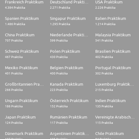
Frankreich Praktikum
Deutschland Praktikum
USA Praktikum
4.384 Praktika
2.271 Praktika
2.226 Praktika
Spanien Praktikum
Singapur Praktikum
Italien Praktikum
1.486 Praktika
1.295 Praktika
1.214 Praktika
China Praktikum
Niederlande Praktikum
Malaysia Praktikum
707 Praktika
599 Praktika
541 Praktika
Schweiz Praktikum
Polen Praktikum
Brasilien Praktikum
467 Praktika
430 Praktika
402 Praktika
Mexiko Praktikum
Belgien Praktikum
Portugal Praktikum
401 Praktika
400 Praktika
302 Praktika
Großbritannien Praktikum
Kanada Praktikum
Luxemburg Praktikum
266 Praktika
223 Praktika
215 Praktika
Ungarn Praktikum
Österreich Praktikum
Indien Praktikum
186 Praktika
152 Praktika
135 Praktika
Japan Praktikum
Rumänien Praktikum
Vereinigte Arabische Emirate Praktikum
124 Praktika
117 Praktika
115 Praktika
Dänemark Praktikum
Argentinien Praktikum
Chile Praktikum