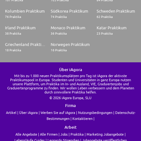
107 Praktika
105 Praktika
84 Praktika
Kolumbien Praktikum
Südkorea Praktikum
Schweden Praktikum
76 Praktika
74 Praktika
62 Praktika
Irland Praktikum
Monaco Praktikum
Katar Praktikum
38 Praktika
36 Praktika
23 Praktika
Griechenland Praktikum
Norwegen Praktikum
18 Praktika
16 Praktika
Über iAgora
Mit bis zu 1.000 neuen Praktikumsplätzen pro Tag ist iAgora der aktivste
Praktikumspool in Europa. Studenten und Universitäten in ganz Europa nutzen
unsere Plattform, um Praktika im In- und Ausland, VIE, Graduiertenjobs und
Graduiertenprogramme zu finden. Wir wollen Leben verbessern und dem Planeten
durch sinnvollere Praktika helfen.
© 2026 iAgora Europa, SLU
Firma
Artikel
Über iAgora
Werben Sie auf iAgora
Nutzungsbedingungen
Datenschutz-
Bestimmungen
Kontaktieren
Arbeit
Alle Angebote
Alle Firmen
Jobs
Praktika
Marketing Jobangebote
Lebensläufe Guides
Leonardo Stipendien
Jobangebote veröffentlichen