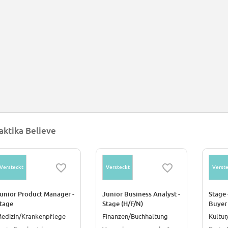
aktika Believe
Versteckt
Versteckt
Verste
unior Product Manager -
Junior Business Analyst -
Stage 
tage
Stage (H/F/N)
Buyer 
edizin/Krankenpflege
Finanzen/Buchhaltung