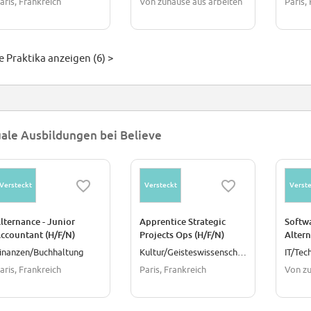
aris, Frankreich
Von zuhause aus arbeiten
Paris,
e Praktika anzeigen (6) >
ale Ausbildungen bei Believe
Versteckt
Versteckt
Verste
lternance - Junior
Apprentice Strategic
Softwa
ccountant (H/F/N)
Projects Ops (H/F/N)
Alter
inanzen/Buchhaltung
Kultur/Geisteswissenschaften
IT/Tec
aris, Frankreich
Paris, Frankreich
Von zu