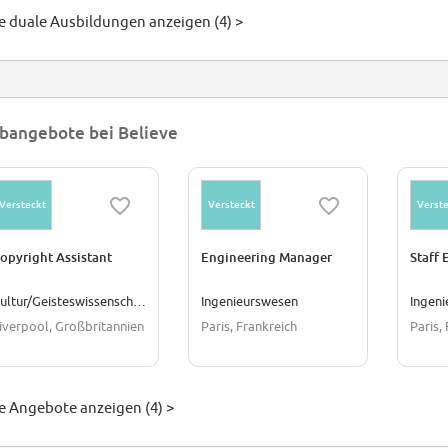
le duale Ausbildungen anzeigen (4) >
bangebote bei Believe
Versteckt
Versteckt
Verste
opyright Assistant
Engineering Manager
Staff 
Kultur/Geisteswissenschaften
Ingenieurswesen
Ingen
iverpool, Großbritannien
Paris, Frankreich
Paris,
le Angebote anzeigen (4) >