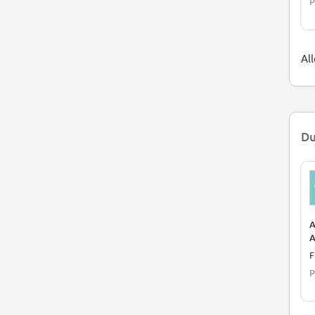
P
All
Du
A
A
F
P