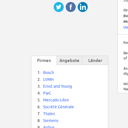
Pa
Or
Be
Mi
Un
Fi
Be
of
Firmen
Angebote
Länder
As
1.
Bosch
di
2.
LVMH
Wi
3.
Ernst and Young
Na
4.
PwC
Be
5.
Mercado Libre
Un
6.
Société Générale
7.
Thales
Yo
8.
Siemens
9.
Airbus