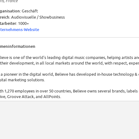
ris, France
ganisation:
Geschäft
reich:
Audiovisuelle / Showbusiness
tarbeiter:
1000+
ternehmens-Website
rmeninformationen
lieve is one of the world’s leading digital music companies, helping artists an
 their development, in all local markets around the world, with respect, exper
 a pioneer in the digital world, Believe has developed in-house technology & 
gital marketing solutions.
th 1,270 employees in over 50 countries, Believe owns several brands, labels
ïve, Groove Attack, and AllPoints.
lieve is part of the Next40, won the Europe's Allstar 2019 Company of the Yea
icorns.
u want to collaborate in a dynamic, entrepreneurial company that puts people 