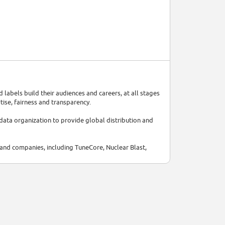
d labels build their audiences and careers, at all stages
tise, fairness and transparency.
data organization to provide global distribution and
 and companies, including TuneCore, Nuclear Blast,
r, and won the « Grand Prix » of France 2020 Future
at the center of its strategy? Join us and #BePartOfIt!