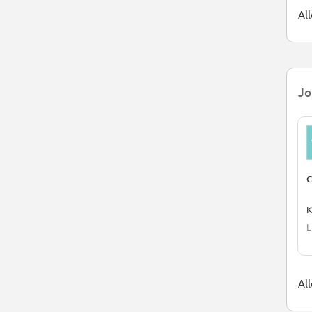
Al
Jo
C
L
Al