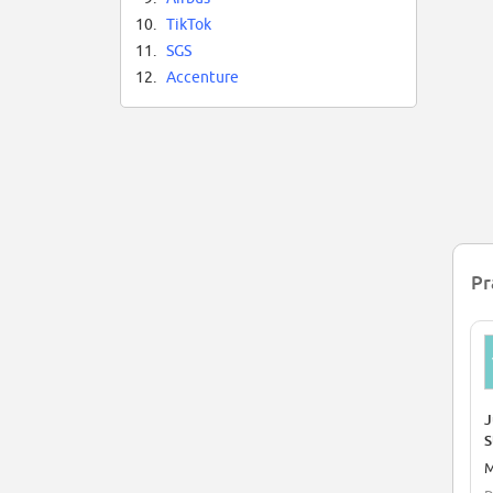
10.
TikTok
11.
SGS
12.
Accenture
Pr
J
S
M