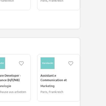
 Frankreich
Paris, Frankreich
Paris, Frank
ckt
Versteckt
re Developer -
Assistant.e
nance (H/F/NB)
Communication et
Billetterie - Alternance
hnologie
Marketing
hause aus arbeiten
Paris, Frankreich