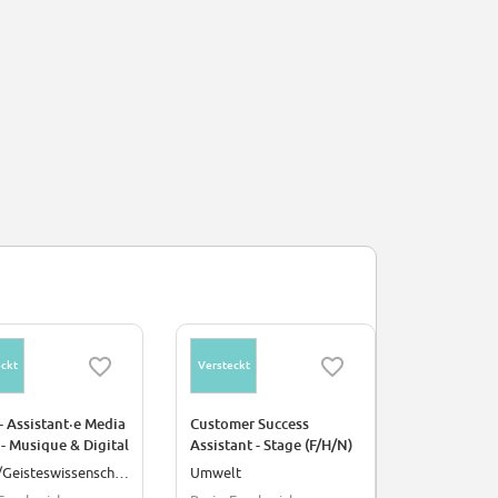
ckt
Versteckt
Versteckt
- Assistant·e Media
Customer Success
Assistant.e
- Musique & Digital
Assistant - Stage (F/H/N)
projet AllP
Stage
Kultur/Geisteswissenschaften
Umwelt