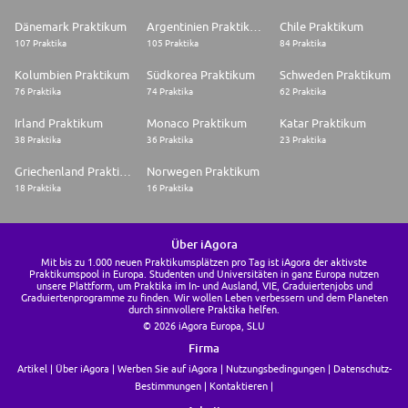
Dänemark Praktikum
Argentinien Praktikum
Chile Praktikum
107 Praktika
105 Praktika
84 Praktika
Kolumbien Praktikum
Südkorea Praktikum
Schweden Praktikum
76 Praktika
74 Praktika
62 Praktika
Irland Praktikum
Monaco Praktikum
Katar Praktikum
38 Praktika
36 Praktika
23 Praktika
Griechenland Praktikum
Norwegen Praktikum
18 Praktika
16 Praktika
Über iAgora
Mit bis zu 1.000 neuen Praktikumsplätzen pro Tag ist iAgora der aktivste
Praktikumspool in Europa. Studenten und Universitäten in ganz Europa nutzen
unsere Plattform, um Praktika im In- und Ausland, VIE, Graduiertenjobs und
Graduiertenprogramme zu finden. Wir wollen Leben verbessern und dem Planeten
durch sinnvollere Praktika helfen.
© 2026 iAgora Europa, SLU
Firma
Artikel
Über iAgora
Werben Sie auf iAgora
Nutzungsbedingungen
Datenschutz-
Bestimmungen
Kontaktieren