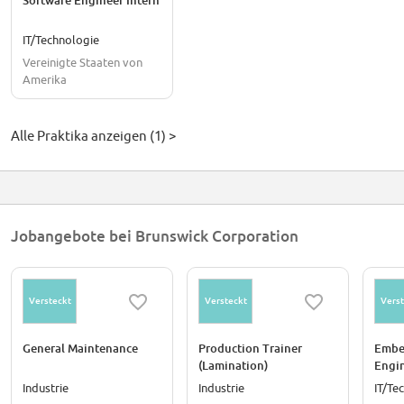
Software Engineer Intern
IT/Technologie
Vereinigte Staaten von
Amerika
Alle Praktika anzeigen (1) >
Jobangebote bei Brunswick Corporation
Versteckt
Versteckt
Verst
General Maintenance
Production Trainer
Embe
(Lamination)
Engi
Industrie
Industrie
IT/Te