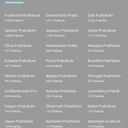
Frankreich Praktikum
Deutschland Praktikum
USA Praktikum
4.384 Praktika
2.271 Praktika
2.226 Praktika
Spanien Praktikum
Singapur Praktikum
Italien Praktikum
1.486 Praktika
1.295 Praktika
1.214 Praktika
China Praktikum
Niederlande Praktikum
Malaysia Praktikum
707 Praktika
599 Praktika
541 Praktika
Schweiz Praktikum
Polen Praktikum
Brasilien Praktikum
467 Praktika
430 Praktika
402 Praktika
Mexiko Praktikum
Belgien Praktikum
Portugal Praktikum
401 Praktika
400 Praktika
302 Praktika
Großbritannien Praktikum
Kanada Praktikum
Luxemburg Praktikum
266 Praktika
223 Praktika
215 Praktika
Ungarn Praktikum
Österreich Praktikum
Indien Praktikum
186 Praktika
152 Praktika
135 Praktika
Japan Praktikum
Rumänien Praktikum
Vereinigte Arabische Emirate Praktikum
124 Praktika
117 Praktika
115 Praktika