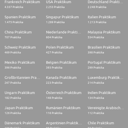
Frankreich Praktikum
USA Praktikum
Deutschland Praktikum
4.337 Praktika
2.253 Praktika
2.248 Praktika
Spanien Praktikum
Singapur Praktikum
Italien Praktikum
1.475 Praktika
1.289 Praktika
1.213 Praktika
China Praktikum
Niederlande Praktikum
Malaysia Praktikum
707 Praktika
604 Praktika
534 Praktika
Schweiz Praktikum
Polen Praktikum
Brasilien Praktikum
469 Praktika
427 Praktika
398 Praktika
Mexiko Praktikum
Belgien Praktikum
Portugal Praktikum
396 Praktika
393 Praktika
299 Praktika
Großbritannien Praktikum
Kanada Praktikum
Luxemburg Praktikum
267 Praktika
223 Praktika
214 Praktika
Ungarn Praktikum
Österreich Praktikum
Indien Praktikum
182 Praktika
148 Praktika
134 Praktika
Japan Praktikum
Rumänien Praktikum
Vereinigte Arabische Emirate Praktikum
126 Praktika
116 Praktika
112 Praktika
Dänemark Praktikum
Argentinien Praktikum
Chile Praktikum