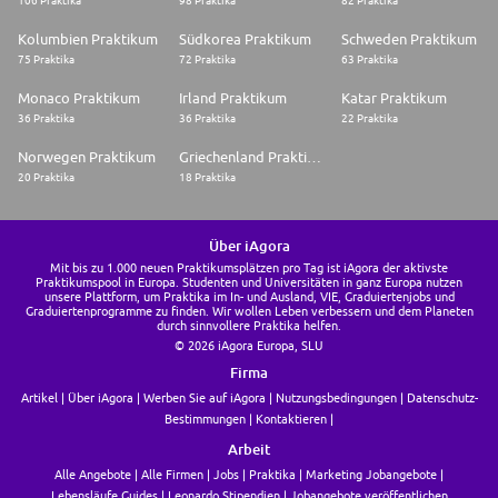
106 Praktika
98 Praktika
82 Praktika
Kolumbien Praktikum
Südkorea Praktikum
Schweden Praktikum
75 Praktika
72 Praktika
63 Praktika
Monaco Praktikum
Irland Praktikum
Katar Praktikum
36 Praktika
36 Praktika
22 Praktika
Norwegen Praktikum
Griechenland Praktikum
20 Praktika
18 Praktika
Über iAgora
Mit bis zu 1.000 neuen Praktikumsplätzen pro Tag ist iAgora der aktivste
Praktikumspool in Europa. Studenten und Universitäten in ganz Europa nutzen
unsere Plattform, um Praktika im In- und Ausland, VIE, Graduiertenjobs und
Graduiertenprogramme zu finden. Wir wollen Leben verbessern und dem Planeten
durch sinnvollere Praktika helfen.
© 2026 iAgora Europa, SLU
Firma
Artikel
Über iAgora
Werben Sie auf iAgora
Nutzungsbedingungen
Datenschutz-
Bestimmungen
Kontaktieren
Arbeit
Alle Angebote
Alle Firmen
Jobs
Praktika
Marketing Jobangebote
Lebensläufe Guides
Leonardo Stipendien
Jobangebote veröffentlichen