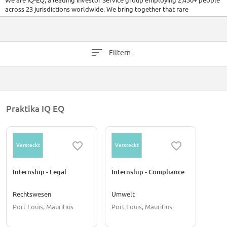
We are IQ-EQ, a leading Investor Service group employing 2,450+ people
across 23 jurisdictions worldwide. We bring together that rare
combination of global expertise with a deep understanding of the needs
of our clients. We have the know how and the know you to deliver for our
clients - fund managers, global companies, family offices and private
clients.
Filtern
Praktika IQ EQ
Versteckt
Versteckt
Internship - Legal
Internship - Compliance
Rechtswesen
Umwelt
Port Louis, Mauritius
Port Louis, Mauritius