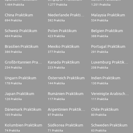
1.464 Praktika
1.277 Praktika
1.201 Praktika
China Praktikum
Niederlande Praktikum
Malaysia Praktikum
694 Praktika
592 Praktika
534 Praktika
Schweiz Praktikum
Polen Praktikum
Belgien Praktikum
464 Praktika
423 Praktika
388 Praktika
Brasilien Praktikum
Mexiko Praktikum
Portugal Praktikum
386 Praktika
377 Praktika
291 Praktika
Großbritannien Praktikum
Kanada Praktikum
Luxemburg Praktikum
254 Praktika
223 Praktika
208 Praktika
Ungarn Praktikum
Österreich Praktikum
Indien Praktikum
178 Praktika
144 Praktika
130 Praktika
Japan Praktikum
Rumänien Praktikum
Vereinigte Arabische Emirate Praktikum
126 Praktika
117 Praktika
111 Praktika
Dänemark Praktikum
Argentinien Praktikum
Chile Praktikum
105 Praktika
97 Praktika
80 Praktika
Kolumbien Praktikum
Südkorea Praktikum
Schweden Praktikum
74 Praktika
71 Praktika
63 Praktika