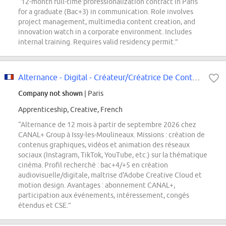
“12-month full-time professionalization contract in Paris
for a graduate (Bac+3) in communication. Role involves
project management, multimedia content creation, and
innovation watch in a corporate environment. Includes
internal training. Requires valid residency permit.”
Alternance - Digital - Créateur/Créatrice De Contenus - Cinéma - (F/H/X)
Company not shown
| Paris
Apprenticeship, Creative, French
“Alternance de 12 mois à partir de septembre 2026 chez
CANAL+ Group à Issy-les-Moulineaux. Missions : création de
contenus graphiques, vidéos et animation des réseaux
sociaux (Instagram, TikTok, YouTube, etc.) sur la thématique
cinéma. Profil recherché : bac+4/+5 en création
audiovisuelle/digitale, maîtrise d'Adobe Creative Cloud et
motion design. Avantages : abonnement CANAL+,
participation aux événements, intéressement, congés
étendus et CSE.”