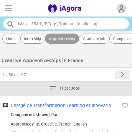
Home
Internship
Apprenticeship
Graduate job
Companie
Creative Apprenticeships in France
1 – 50
of 197
Filter Jobs
Chargé de Transformation Learning et Innovation - Débutant H/F
Company not shown
| Paris
Apprenticeship, Creative, French, English