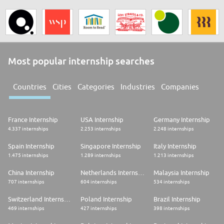
Most popular internship searches
Countries
Cities
Categories
Industries
Companies
France Internship
USA Internship
Germany Internship
4.337 internships
2.253 internships
2.248 internships
Spain Internship
Singapore Internship
Italy Internship
1.475 internships
1.289 internships
1.213 internships
China Internship
Netherlands Internship
Malaysia Internship
707 internships
604 internships
534 internships
Switzerland Internship
Poland Internship
Brazil Internship
469 internships
427 internships
398 internships