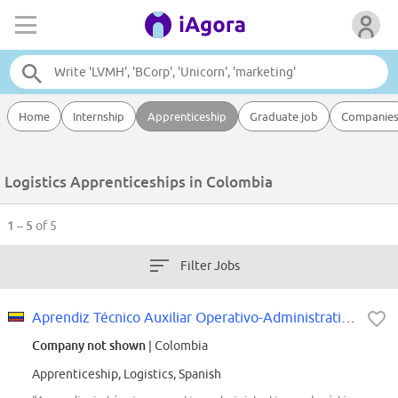
Home
Internship
Apprenticeship
Graduate job
Companie
Logistics Apprenticeships in Colombia
1 – 5
of 5
Filter Jobs
Aprendiz Técnico Auxiliar Operativo-Administrativo en Logística - Villagorgona
Company not shown
| Colombia
Apprenticeship, Logistics, Spanish