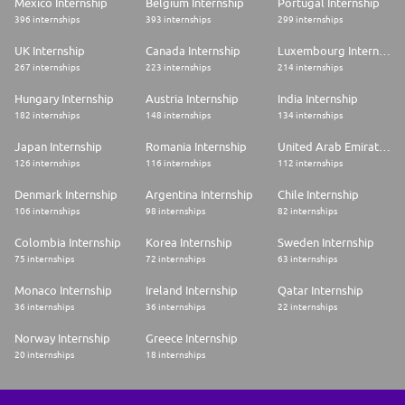
Mexico Internship
Belgium Internship
Portugal Internship
396 internships
393 internships
299 internships
UK Internship
Canada Internship
Luxembourg Internship
267 internships
223 internships
214 internships
Hungary Internship
Austria Internship
India Internship
182 internships
148 internships
134 internships
Japan Internship
Romania Internship
United Arab Emirates Internship
126 internships
116 internships
112 internships
Denmark Internship
Argentina Internship
Chile Internship
106 internships
98 internships
82 internships
Colombia Internship
Korea Internship
Sweden Internship
75 internships
72 internships
63 internships
Monaco Internship
Ireland Internship
Qatar Internship
36 internships
36 internships
22 internships
Norway Internship
Greece Internship
20 internships
18 internships