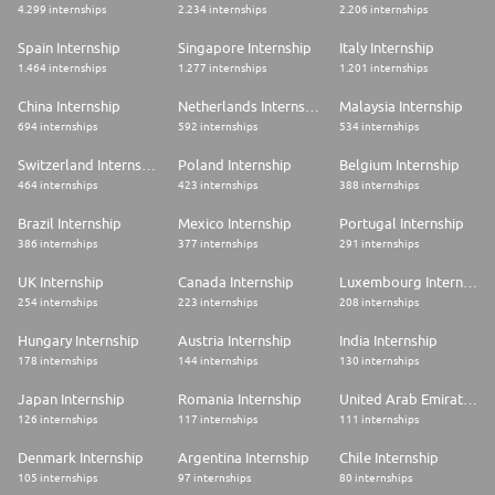
4.299 internships
2.234 internships
2.206 internships
Dann folg uns bei Instagram für echte Einblicke ins Azubileben:
@teva_deutschland
Spain Internship
Singapore Internship
Italy Internship
1.464 internships
1.277 internships
1.201 internships
Wir versprechen dir: Gleiche Chancen für alle.
China Internship
Netherlands Internship
Malaysia Internship
Das ist unser Equal Employment - Versprechen: Teva fördert die
694 internships
592 internships
534 internships
berufliche Chancengleichheit. Gleichheit bedeutet für uns, alle
Mitarbeitende unabhängig von Alter, Geschlecht, Hautfarbe, ethnischem
Switzerland Internship
Poland Internship
Belgium Internship
oder nationalem Hintergrund, sexueller Orientierung,
Geschlechtsidentität, Religion oder Glauben, körperlichen Fähigkeiten
464 internships
423 internships
388 internships
oder besonderen Bedürfnissen und/oder chronischen Krankheiten,
Erbanlagen oder anderen, landesspezifisch relevanten geschützten
Brazil Internship
Mexico Internship
Portugal Internship
Merkmalen gleich zu behandeln
386 internships
377 internships
291 internships
UK Internship
Canada Internship
Luxembourg Internship
254 internships
223 internships
208 internships
Hungary Internship
Austria Internship
India Internship
178 internships
144 internships
130 internships
Japan Internship
Romania Internship
United Arab Emirates Internship
126 internships
117 internships
111 internships
Denmark Internship
Argentina Internship
Chile Internship
105 internships
97 internships
80 internships