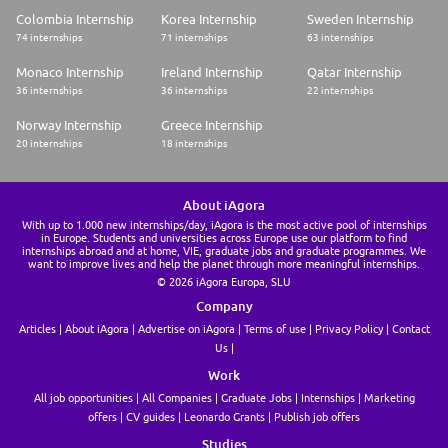
Colombia Internship
Korea Internship
Sweden Internship
74 internships
71 internships
63 internships
Monaco Internship
Ireland Internship
Qatar Internship
36 internships
36 internships
22 internships
Norway Internship
Greece Internship
20 internships
18 internships
About iAgora
With up to 1.000 new internships/day, iAgora is the most active pool of internships
in Europe. Students and universities across Europe use our platform to find
internships abroad and at home, VIE, graduate jobs and graduate programmes. We
want to improve lives and help the planet through more meaningful internships.
© 2026 iAgora Europa, SLU
Company
Articles
About iAgora
Advertise on iAgora
Terms of use
Privacy Policy
Contact
Us
Work
All job opportunities
All Companies
Graduate Jobs
Internships
Marketing
offers
CV guides
Leonardo Grants
Publish job offers
Studies