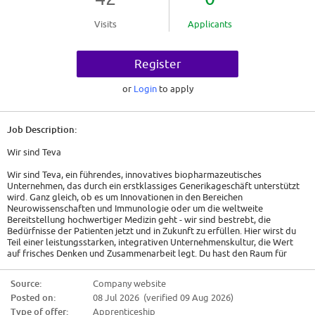
Visits
Applicants
Register
or
Login
to apply
Job Description:
Wir sind Teva
Wir sind Teva, ein führendes, innovatives biopharmazeutisches
Unternehmen, das durch ein erstklassiges Generikageschäft unterstützt
wird. Ganz gleich, ob es um Innovationen in den Bereichen
Neurowissenschaften und Immunologie oder um die weltweite
Bereitstellung hochwertiger Medizin geht - wir sind bestrebt, die
Bedürfnisse der Patienten jetzt und in Zukunft zu erfüllen. Hier wirst du
Teil einer leistungsstarken, integrativen Unternehmenskultur, die Wert
auf frisches Denken und Zusammenarbeit legt. Du hast den Raum für
Wachstum, die Flexibilität, Leben und Arbeit in Einklang zu bringen, und
die Möglichkeit, gemeinsam Gesundheit weltweit zu verbessern.
Source:
Company website
Posted on:
08 Jul 2026 (verified 09 Aug 2026)
Start: 01.09.2027 | Ausbildungsort: Ulm-Donautal & Neu-Ulm |
Berufsschule: Neu-Ulm
Type of offer:
Apprenticeship