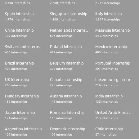
4.398 internships
2.280 internships
2.217 internships
Spain Internship
Singapore Internship
Italy Internship
1.476 internships
1.300 internships
1.217 internships
China Internship
Netherlands Internship
Malaysia Internship
707 internships
606 internships
543 internships
Switzerland Internship
Poland Internship
Mexico Internship
466 internships
429 internships
403 internships
Brazil Internship
Belgium Internship
Portugal Internship
401 internships
398 internships
297 internships
UK Internship
Canada Internship
Luxembourg Internship
263 internships
225 internships
216 internships
Hungary Internship
Austria Internship
India Internship
187 internships
147 internships
135 internships
Japan Internship
Romania Internship
United Arab Emirates Internship
124 internships
115 internships
113 internships
Argentina Internship
Denmark Internship
Chile Internship
107 internships
107 internships
87 internships