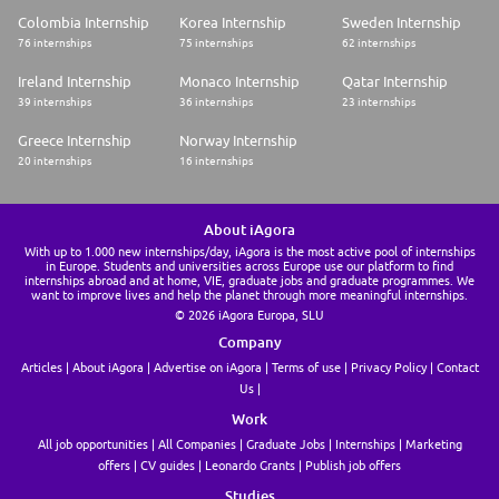
Colombia Internship
Korea Internship
Sweden Internship
76 internships
75 internships
62 internships
Ireland Internship
Monaco Internship
Qatar Internship
39 internships
36 internships
23 internships
Greece Internship
Norway Internship
20 internships
16 internships
About iAgora
With up to 1.000 new internships/day, iAgora is the most active pool of internships
in Europe. Students and universities across Europe use our platform to find
internships abroad and at home, VIE, graduate jobs and graduate programmes. We
want to improve lives and help the planet through more meaningful internships.
© 2026 iAgora Europa, SLU
Company
Articles
About iAgora
Advertise on iAgora
Terms of use
Privacy Policy
Contact
Us
Work
All job opportunities
All Companies
Graduate Jobs
Internships
Marketing
offers
CV guides
Leonardo Grants
Publish job offers
Studies