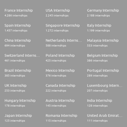
comprometemos a tratar todas las candidaturas por igual en función de
sus capacidades, logros y experiencia independientemente de su raza,
France Internship
USA Internship
Germany Internship
nacionalidad, sexo, edad, discapacidad, orientación sexual, identidad de
4.286 internships
2.245 internships
2.188 internships
género o cualquier otra clasificación protegida por la ley
Spain Internship
Singapore Internship
Italy Internship
1.457 internships
1.272 internships
1.199 internships
China Internship
Netherlands Internship
Malaysia Internship
694 internships
588 internships
533 internships
Switzerland Internship
Poland Internship
Belgium Internship
461 internships
425 internships
386 internships
Brazil Internship
Mexico Internship
Portugal Internship
385 internships
376 internships
289 internships
UK Internship
Canada Internship
Luxembourg Internship
253 internships
222 internships
207 internships
Hungary Internship
Austria Internship
India Internship
178 internships
145 internships
128 internships
Japan Internship
Romania Internship
United Arab Emirates Internship
125 internships
115 internships
111 internships