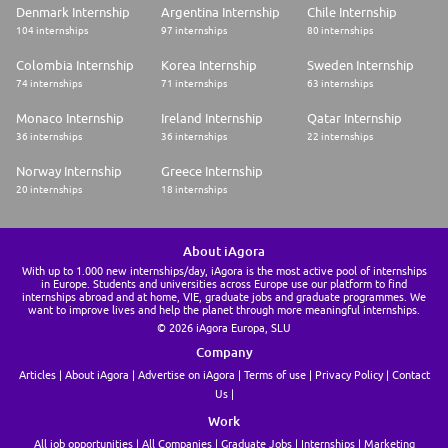
Denmark Internship
Argentina Internship
Chile Internship
104 internships
97 internships
80 internships
Colombia Internship
Korea Internship
Sweden Internship
74 internships
71 internships
63 internships
Monaco Internship
Ireland Internship
Qatar Internship
36 internships
36 internships
22 internships
Norway Internship
Greece Internship
20 internships
18 internships
About iAgora
With up to 1.000 new internships/day, iAgora is the most active pool of internships
in Europe. Students and universities across Europe use our platform to find
internships abroad and at home, VIE, graduate jobs and graduate programmes. We
want to improve lives and help the planet through more meaningful internships.
© 2026 iAgora Europa, SLU
Company
Articles
About iAgora
Advertise on iAgora
Terms of use
Privacy Policy
Contact
Us
Work
All job opportunities
All Companies
Graduate Jobs
Internships
Marketing