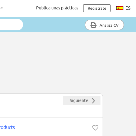
os
Publica unas prácticas
ES
Regístrate
Analiza CV
Siguiente
roducts