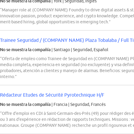
No se muestra la compañía
| York
|
Seguridad, Inglés
“Manager role at (COMPANY NAME) Foundry to drive digital assets & s
innovation passion, product experience, and crypto knowledge. Competi
merit-based hiring, global opportunities in emerging tech.”
Trainee Seguridad / (COMPANY NAME) Plaza Tobalaba / Full Ti
No se muestra la compañía
| Santiago
|
Seguridad, Español
“Oferta de empleo como Trainee de Seguridad en (COMPANY NAME) Pla
media completa, experiencia en seguridad (no excluyente) y visa defini
probadores, atención a clientes y manejo de alarmas. Beneficios: segur
interno.”
Rédacteur Etudes de Sécurité Pyrotechnique H/F
No se muestra la compañía
| Francia
|
Seguridad, Francés
“Offre d'emploi en CDI à Saint-Germain-des-Prés (49) pour rédiger des 
ou 3 ans d'expérience en rédaction de rapports techniques. Missions : 
nationaux. Groupe (COMPANY NAME) recherche un profil rigoureux et 