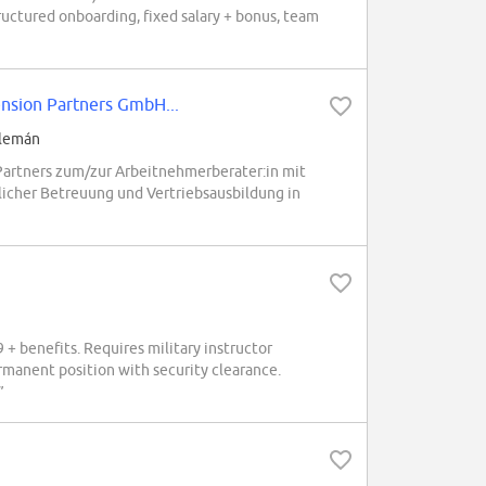
uctured onboarding, fixed salary + bonus, team
sion Partners GmbH...
Alemán
rtners zum/zur Arbeitnehmerberater:in mit
licher Betreuung und Vertriebsausbildung in
+ benefits. Requires military instructor
manent position with security clearance.
”