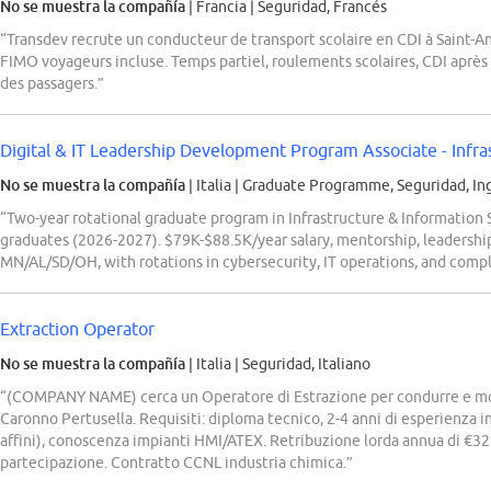
No se muestra la compañía
| Francia
|
Seguridad, Francés
“Transdev recrute un conducteur de transport scolaire en CDI à Saint-
FIMO voyageurs incluse. Temps partiel, roulements scolaires, CDI après 
des passagers.”
Digital & IT Leadership Development Program Associate - Infras
No se muestra la compañía
| Italia
|
Graduate Programme, Seguridad, In
“Two-year rotational graduate program in Infrastructure & Information
graduates (2026-2027). $79K-$88.5K/year salary, mentorship, leadership 
MN/AL/SD/OH, with rotations in cybersecurity, IT operations, and compl
Extraction Operator
No se muestra la compañía
| Italia
|
Seguridad, Italiano
“(COMPANY NAME) cerca un Operatore di Estrazione per condurre e mon
Caronno Pertusella. Requisiti: diploma tecnico, 2-4 anni di esperienza 
affini), conoscenza impianti HMI/ATEX. Retribuzione lorda annua di €32
partecipazione. Contratto CCNL industria chimica.”