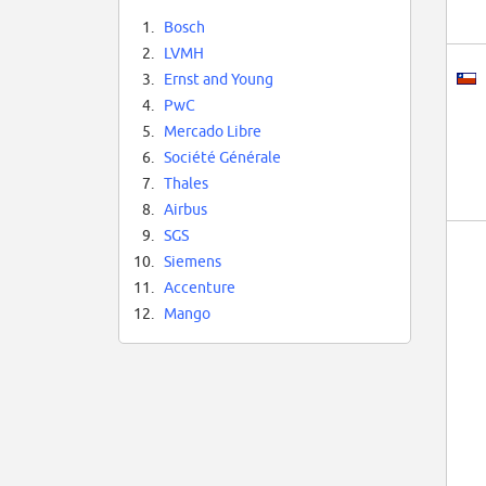
1.
Bosch
2.
LVMH
3.
Ernst and Young
4.
PwC
5.
Mercado Libre
6.
Société Générale
7.
Thales
8.
Airbus
9.
SGS
10.
Siemens
11.
Accenture
12.
Mango