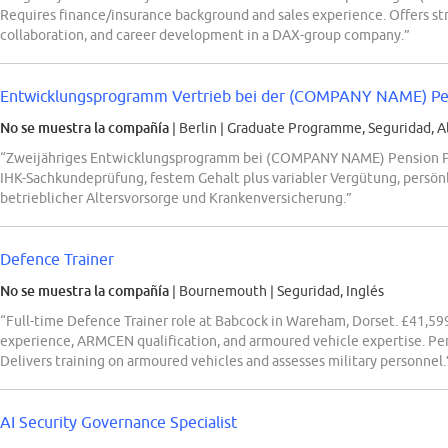
Requires finance/insurance background and sales experience. Offers str
collaboration, and career development in a DAX-group company.”
Entwicklungsprogramm Vertrieb bei der (COMPANY NAME) Pen
No se muestra la compañía
| Berlin
|
Graduate Programme, Seguridad, 
“Zweijähriges Entwicklungsprogramm bei (COMPANY NAME) Pension Pa
IHK-Sachkundeprüfung, festem Gehalt plus variabler Vergütung, persön
betrieblicher Altersvorsorge und Krankenversicherung.”
Defence Trainer
No se muestra la compañía
| Bournemouth
|
Seguridad, Inglés
“Full-time Defence Trainer role at Babcock in Wareham, Dorset. £41,599 
experience, ARMCEN qualification, and armoured vehicle expertise. Per
Delivers training on armoured vehicles and assesses military personnel.
AI Security Governance Specialist