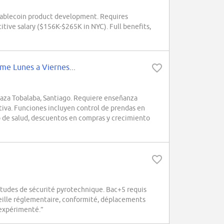
tablecoin product development. Requires
tive salary ($156K-$265K in NYC). Full benefits,
me Lunes a Viernes...
za Tobalaba, Santiago. Requiere enseñanza
tiva. Funciones incluyen control de prendas en
o de salud, descuentos en compras y crecimiento
études de sécurité pyrotechnique. Bac+5 requis
veille réglementaire, conformité, déplacements
expérimenté.”