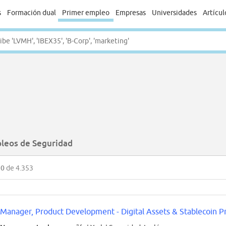
s
Formación dual
Primer empleo
Empresas
Universidades
Artícul
leos de Seguridad
50
de 4.353
Manager, Product Development - Digital Assets & Stablecoin P