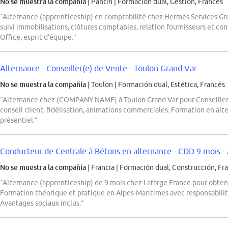
No se muestra la compañía
| Pantin
|
Formación dual, Gestión, Francés
“Alternance (apprenticeship) en comptabilité chez Hermès Services Gr
suivi immobilisations, clôtures comptables, relation fournisseurs et contr
Office, esprit d'équipe.”
Alternance - Conseiller(e) de Vente - Toulon Grand Var
No se muestra la compañía
| Toulon
|
Formación dual, Estética, Francés
“Alternance chez (COMPANY NAME) à Toulon Grand Var pour Conseiller(e
conseil client, fidélisation, animations commerciales. Formation en a
présentiel.”
Conducteur de Centrale à Bétons en alternance - CDD 9 mois -
No se muestra la compañía
| Francia
|
Formación dual, Construcción, Fr
“Alternance (apprenticeship) de 9 mois chez Lafarge France pour obten
Formation théorique et pratique en Alpes-Maritimes avec responsabilité
Avantages sociaux inclus.”