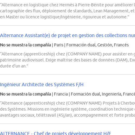
“Alternance en logistique chez Hermès à Pierre-Bénite pour améliorer le
cartographie des flux, déploiement de standards, Lean Management, et g
en Master ou licence logistique/ingénierie, rigoureux et autonome.”
Alternance Assistant(e) de projet en gestion des collections num
No se muestra la compañía
| Paris
|
Formación dual, Gestión, Francés
“Alternance (apprenticeship) chez (COMPANY NAME) pour assister en g
patrimoine audiovisuel. Exige maîtrise des bases de données (DAM), Exc
durée d'un an.”
Ingénieur Architecte des Systèmes F/H
No se muestra la compañía
| Francia
|
Formación dual, Ingeniería, Franc
“Alternance (apprenticeship) chez (COMPANY NAME) Projets à Cherbou
des Systèmes. Missions en ingénierie système, coordination technique 
avantages sociaux, télétravail (45j/an), accompagnement et forte prob
ALTERNANCE - Chef de projets développement H/F