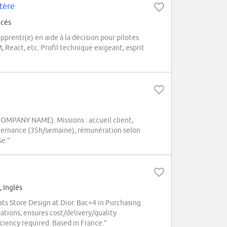
ptère
ncés
pprenti(e) en aide à la décision pour pilotes
, React, etc. Profil technique exigeant, esprit
COMPANY NAME). Missions : accueil client,
lternance (35h/semaine), rémunération selon
se.”
 Inglés
ats Store Design at Dior. Bac+4 in Purchasing
tions, ensures cost/delivery/quality
ciency required. Based in France.”