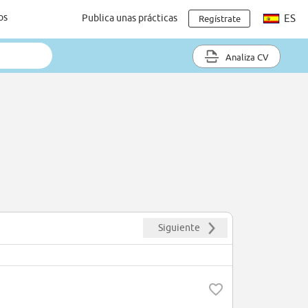
os
Publica unas prácticas
ES
Regístrate
Analiza CV
Siguiente