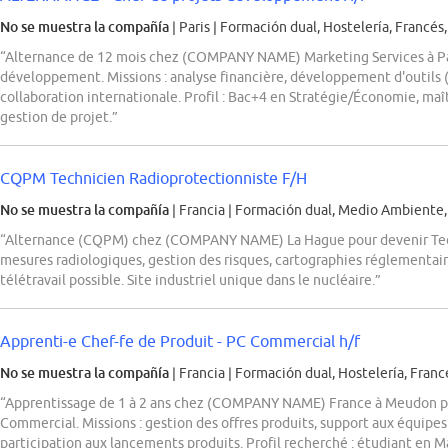
No se muestra la compañía
| Paris
|
Formación dual, Hostelería, Francés,
“Alternance de 12 mois chez (COMPANY NAME) Marketing Services à Par
développement. Missions : analyse financière, développement d'outils (
collaboration internationale. Profil : Bac+4 en Stratégie/Économie, maît
gestion de projet.”
CQPM Technicien Radioprotectionniste F/H
No se muestra la compañía
| Francia
|
Formación dual, Medio Ambiente,
“Alternance (CQPM) chez (COMPANY NAME) La Hague pour devenir Techn
mesures radiologiques, gestion des risques, cartographies réglementair
télétravail possible. Site industriel unique dans le nucléaire.”
Apprenti-e Chef-fe de Produit - PC Commercial h/f
No se muestra la compañía
| Francia
|
Formación dual, Hostelería, Franc
“Apprentissage de 1 à 2 ans chez (COMPANY NAME) France à Meudon po
Commercial. Missions : gestion des offres produits, support aux équip
participation aux lancements produits. Profil recherché : étudiant en