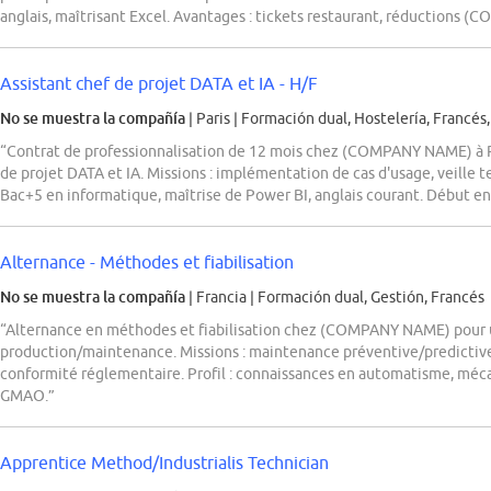
anglais, maîtrisant Excel. Avantages : tickets restaurant, réductions (
Assistant chef de projet DATA et IA - H/F
No se muestra la compañía
| Paris
|
Formación dual, Hostelería, Francés,
“Contrat de professionnalisation de 12 mois chez (COMPANY NAME) à Pa
de projet DATA et IA. Missions : implémentation de cas d'usage, veille t
Bac+5 en informatique, maîtrise de Power BI, anglais courant. Début e
Alternance - Méthodes et fiabilisation
No se muestra la compañía
| Francia
|
Formación dual, Gestión, Francés
“Alternance en méthodes et fiabilisation chez (COMPANY NAME) pour u
production/maintenance. Missions : maintenance préventive/predictive
conformité réglementaire. Profil : connaissances en automatisme, méca
GMAO.”
Apprentice Method/Industrialis Technician