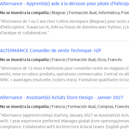
Alternance - Apprenti(e) aide à la décision pour pilote d'hélico
No se muestra la compañía
| Blagnac
|
Formación dual, Informática, Fra
“Alternance de 1 ou 2 ans chez Collins Aerospace (Blagnac) pour un(e) a
d'hélicoptère. Travail sur IA, IHM ou fusion de données avec Python, LLM
d'analyse et collaboration.”
ALTERNANCE Conseiller de vente Technique- H/F
No se muestra la compañía
| Francia
|
Formación dual, Ocio, Francés
“Alternance de 12 mois à Narbonne pour conseiller vente en magasin (
vente, mise en valeur produits, opérations commerciales. Contrat en a
SMIC + avantages (mutuelle, tickets resto). Formation qualifiante inclu
Alternance - Assistant(e) Achats Store Design - Janvier 2027
No se muestra la compañía
| Francia
|
Formación dual, Compras, Francés,
“Alternance (apprenticeship) starting January 2027 as Assistant(e) Ach
with 1 year experience preferred. Manages global store openings/renova
compliance. Collaborates with Architecture & local teams. English profi