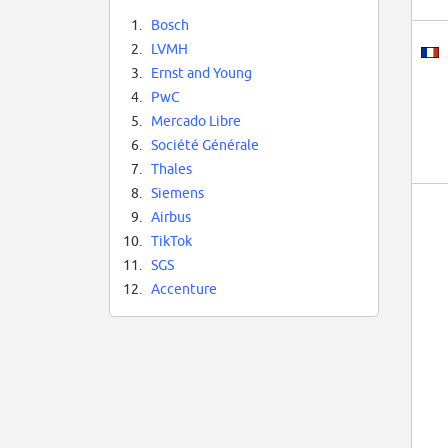
1.
Bosch
2.
LVMH
3.
Ernst and Young
4.
PwC
5.
Mercado Libre
6.
Société Générale
7.
Thales
8.
Siemens
9.
Airbus
10.
TikTok
11.
SGS
12.
Accenture