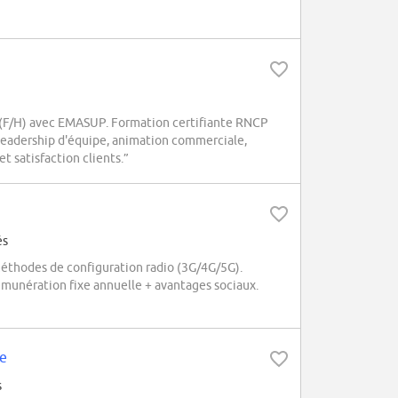
F/H) avec EMASUP. Formation certifiante RNCP
leadership d'équipe, animation commerciale,
t satisfaction clients.”
és
thodes de configuration radio (3G/4G/5G).
émunération fixe annuelle + avantages sociaux.
te
s