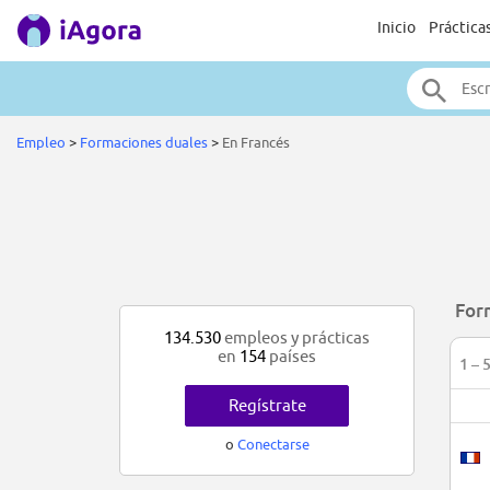
Inicio
Práctica
Empleo
>
Formaciones duales
>
En Francés
For
134.530
empleos y prácticas
en
154
países
1 – 
Regístrate
o
Conectarse