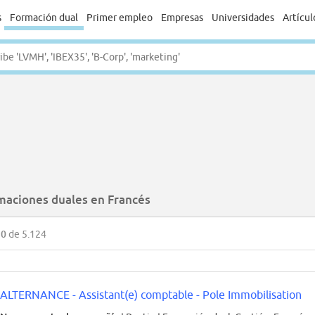
s
Formación dual
Primer empleo
Empresas
Universidades
Artícul
maciones duales en Francés
50
de 5.124
ALTERNANCE - Assistant(e) comptable - Pole Immobilisation