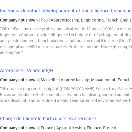
Ingénieur débutant développement et due diligence technique
Company not shown
| Pau
|
Apprenticeship, Engineering, French, Englis
“Offre d'un contrat de professionnalisation de 12 mois (100% en ent
ingénieur débutant en due diligence technique et développement de proj
analyse de données, benchmarking, amélioration d'outil interne (DealDiv
des opérations M&A internationales. Profil recherché : Bac+5/6, compé
autonomie.”
Alternance - Vendeur F/H
Company not shown
| Marseille
|
Apprenticeship, Management, French
“Alternance (apprenticeship) at (COMPANY NAME) France for a Sales Ass
Focus on product refurbishment, sales, merchandising, and sustainabil
store discount, and subsidized meals. Team-oriented environment with
Chargé de Clientèle Particuliers en alternance
Company not shown
| France
|
Apprenticeship, Finance, French