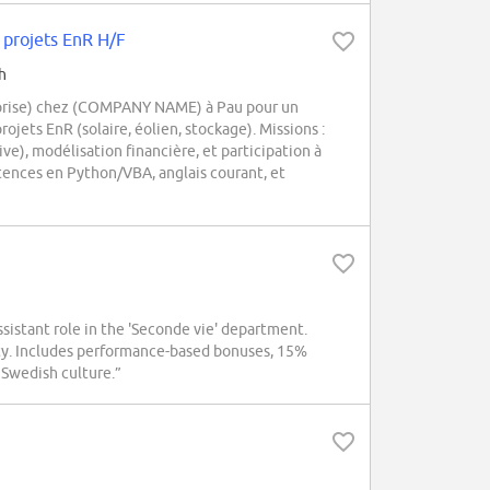
 projets EnR H/F
h
reprise) chez (COMPANY NAME) à Pau pour un
ets EnR (solaire, éolien, stockage). Missions :
e), modélisation financière, et participation à
tences en Python/VBA, anglais courant, et
istant role in the 'Seconde vie' department.
ity. Includes performance-based bonuses, 15%
 Swedish culture.”