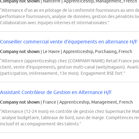
Company not shown
| Nanterre
|
Apprenticeship, Management, French
“Alternance d'un an en pilotage de la conformité fournisseurs au sein de
performance fournisseurs, analyse de données, gestion des pénalités log
Collaboration avec équipes internes et internationales.”
Conseiller commercial vente d'équipements en alternance H/F
Company not shown
| Le Havre
|
Apprenticeship, Purchasing, French
“Alternance (apprenticeship) chez (COMPANY NAME) Retail France pou
client, vente d'équipements, gestion multi-canal (web/magasin). Ava
(participation, intéressement, 13e mois). Engagement RSE fort.”
Assistant Contrôleur de Gestion en Alternance H/F
Company not shown
| France
|
Apprenticeship, Management, French
“Alternance (12-24 mois) en contrôle de gestion chez Supermarché Mat
: analyse budgétaire, tableaux de bord, suivi de marge. Compétences req
inclusif et accompagnement des talents.”