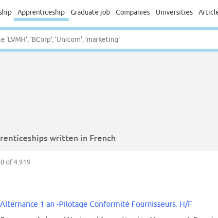
ship
Apprenticeship
Graduate job
Companies
Universities
Articl
renticeships written in French
50
of 4.919
Alternance 1 an -Pilotage Conformité Fournisseurs. H/F