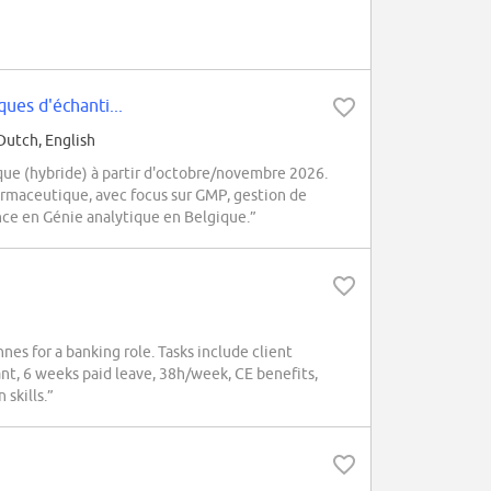
ues d'échanti...
Dutch, English
e (hybride) à partir d'octobre/novembre 2026.
armaceutique, avec focus sur GMP, gestion de
nce en Génie analytique en Belgique.”
nes for a banking role. Tasks include client
nt, 6 weeks paid leave, 38h/week, CE benefits,
skills.”