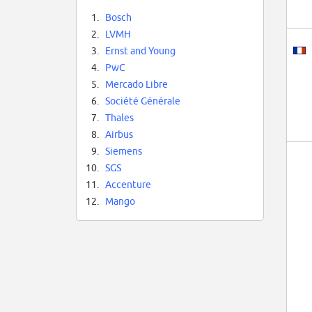
1.
Bosch
2.
LVMH
3.
Ernst and Young
4.
PwC
5.
Mercado Libre
6.
Société Générale
7.
Thales
8.
Airbus
9.
Siemens
10.
SGS
11.
Accenture
12.
Mango