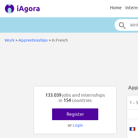
Home
Intern
Work
>
Apprenticeships
>
In French
App
133.039
jobs and internships
in
154
countries
1 – 
Register
or
Login