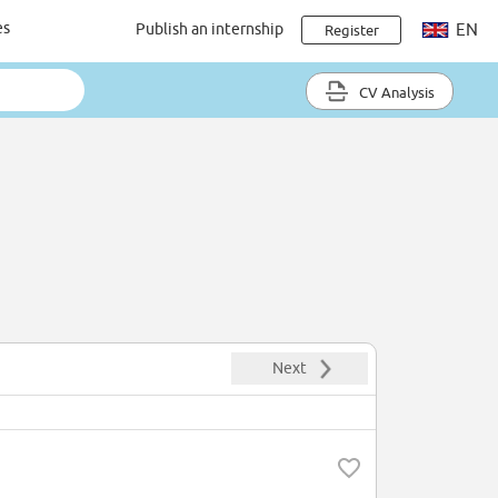
es
Publish an internship
EN
Register
CV Analysis
Next