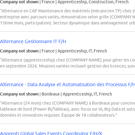
Company not shown
| France
|
Apprenticeship, Construction, French
“Alternance en CAP Maintenance des matériels (mécanicien TP) che
entreprise avec parcours variés, rémunération selon grille (COMPANY 
13ème mois, participation). Secteur dynamique dans aménagement urbai
Alternance Gestionnaire IT F/H
Company not shown
| France
|
Apprenticeship, IT, French
“Alternance (apprenticeship) chez (COMPANY NAME) pour gérer les com
en septembre 2026. Missions variées incluant gestion des licences, suivi
Alternance - Data Analyse et Automatisation des Processus F/
Company not shown
| Bordeaux
|
Apprenticeship, IT, French
“Alternance (24 mois) chez (COMPANY NAME) à Bordeaux pour concevoi
tableaux de bord (Power BI/Tableau), avec focus sur IA, Big Data et aut
données et innovation requises. Équipe de 18 collaborateurs.”
Apprenti Global Sales Events Coordinator F/H/X