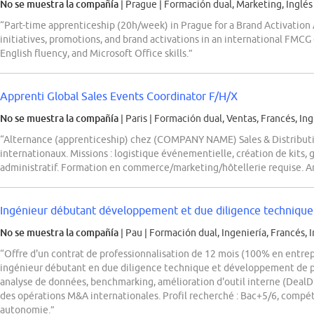
No se muestra la compañía
| Prague
|
Formación dual, Marketing, Inglés
“Part-time apprenticeship (20h/week) in Prague for a Brand Activation 
initiatives, promotions, and brand activations in an international FMC
English fluency, and Microsoft Office skills.”
Apprenti Global Sales Events Coordinator F/H/X
No se muestra la compañía
| Paris
|
Formación dual, Ventas, Francés, Ing
“Alternance (apprenticeship) chez (COMPANY NAME) Sales & Distribu
internationaux. Missions : logistique événementielle, création de kits,
administratif. Formation en commerce/marketing/hôtellerie requise. Ang
Ingénieur débutant développement et due diligence technique
No se muestra la compañía
| Pau
|
Formación dual, Ingeniería, Francés, 
“Offre d'un contrat de professionnalisation de 12 mois (100% en ent
ingénieur débutant en due diligence technique et développement de proj
analyse de données, benchmarking, amélioration d'outil interne (DealDiv
des opérations M&A internationales. Profil recherché : Bac+5/6, compé
autonomie.”