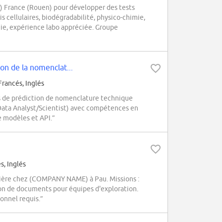
 France (Rouen) pour développer des tests
 cellulaires, biodégradabilité, physico-chimie,
gie, expérience labo appréciée. Groupe
n de la nomenclat...
Francés, Inglés
de prédiction de nomenclature technique
 Data Analyst/Scientist) avec compétences en
e modèles et API.”
s, Inglés
lière chez (COMPANY NAME) à Pau. Missions :
on de documents pour équipes d'exploration.
ionnel requis.”