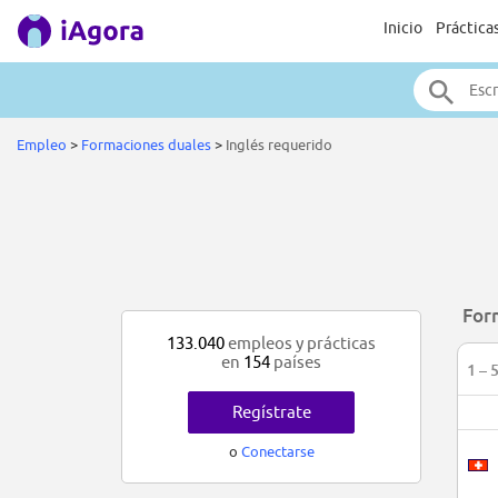
Inicio
Práctica
Empleo
>
Formaciones duales
>
Inglés requerido
For
133.040
empleos y prácticas
en
154
países
1 – 
Regístrate
o
Conectarse