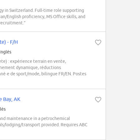
 in Switzerland. Full-time role supporting
/English proficiency, MS Office skills, and
recruitment.”
e) - F/H
Inglés
) : expérience terrain en vente,
nnement dynamique, réductions
onné·e de sport/mode, bilingue FR/EN. Postes
oe Bay, AK
lés
n and maintenance in a petrochemical
als/lodging/transport provided. Requires ABC