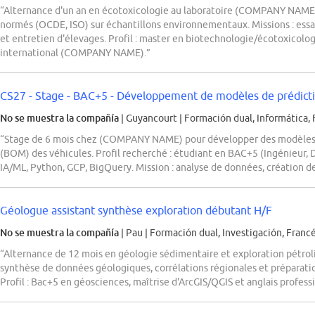
“Alternance d'un an en écotoxicologie au laboratoire (COMPANY NAME)
normés (OCDE, ISO) sur échantillons environnementaux. Missions : essais
et entretien d'élevages. Profil : master en biotechnologie/écotoxicolo
international (COMPANY NAME).”
CS27 - Stage - BAC+5 - Développement de modèles de prédictio
No se muestra la compañía
| Guyancourt
|
Formación dual, Informática, 
“Stage de 6 mois chez (COMPANY NAME) pour développer des modèles 
(BOM) des véhicules. Profil recherché : étudiant en BAC+5 (Ingénieur,
IA/ML, Python, GCP, BigQuery. Mission : analyse de données, création d
Géologue assistant synthèse exploration débutant H/F
No se muestra la compañía
| Pau
|
Formación dual, Investigación, Francé
“Alternance de 12 mois en géologie sédimentaire et exploration pétro
synthèse de données géologiques, corrélations régionales et préparati
Profil : Bac+5 en géosciences, maîtrise d'ArcGIS/QGIS et anglais profess