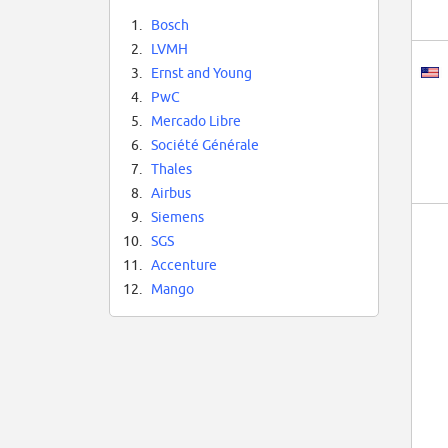
1.
Bosch
2.
LVMH
3.
Ernst and Young
4.
PwC
5.
Mercado Libre
6.
Société Générale
7.
Thales
8.
Airbus
9.
Siemens
10.
SGS
11.
Accenture
12.
Mango