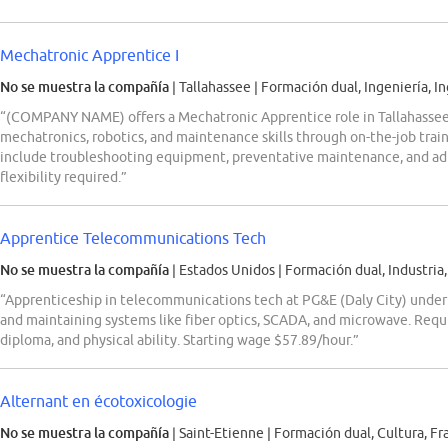
Mechatronic Apprentice I
No se muestra la compañía
| Tallahassee
|
Formación dual, Ingeniería, In
“(COMPANY NAME) offers a Mechatronic Apprentice role in Tallahassee, F
mechatronics, robotics, and maintenance skills through on-the-job trai
include troubleshooting equipment, preventative maintenance, and adh
flexibility required.”
Apprentice Telecommunications Tech
No se muestra la compañía
| Estados Unidos
|
Formación dual, Industria,
“Apprenticeship in telecommunications tech at PG&E (Daly City) under IB
and maintaining systems like fiber optics, SCADA, and microwave. Requi
diploma, and physical ability. Starting wage $57.89/hour.”
Alternant en écotoxicologie
No se muestra la compañía
| Saint-Etienne
|
Formación dual, Cultura, Fr