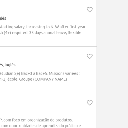
glés
rting salary, increasing to NLW after first year.
h (4+) required. 35 days annual leave, flexible
s, Inglés
étudiant(e) Bac+3 à Bac+5. Missions variées :
e / 1-2j école. Groupe (COMPANY NAME)
, com foco em organização de produtos,
, com oportunidades de aprendizado prático e