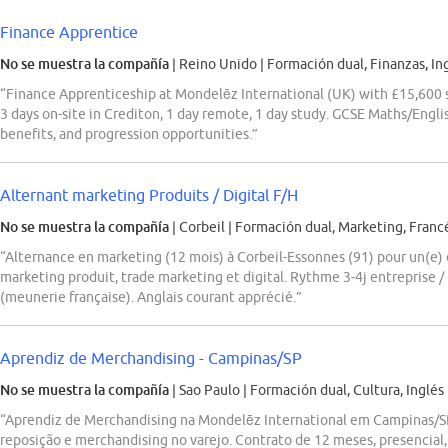
Finance Apprentice
No se muestra la compañía
| Reino Unido
|
Formación dual, Finanzas, In
“Finance Apprenticeship at Mondelēz International (UK) with £15,600 sta
3 days on-site in Crediton, 1 day remote, 1 day study. GCSE Maths/Englis
benefits, and progression opportunities.”
Alternant marketing Produits / Digital F/H
No se muestra la compañía
| Corbeil
|
Formación dual, Marketing, Francé
“Alternance en marketing (12 mois) à Corbeil-Essonnes (91) pour un(e) 
marketing produit, trade marketing et digital. Rythme 3-4j entrepris
(meunerie française). Anglais courant apprécié.”
Aprendiz de Merchandising - Campinas/SP
No se muestra la compañía
| Sao Paulo
|
Formación dual, Cultura, Inglés
“Aprendiz de Merchandising na Mondelēz International em Campinas/SP
reposição e merchandising no varejo. Contrato de 12 meses, presencial