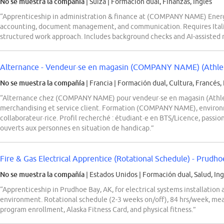
No se muestra la compañía
| Suiza
|
Formación dual, Finanzas, Inglés
“Apprenticeship in administration & finance at (COMPANY NAME) Energy
accounting, document management, and communication. Requires Italian
structured work approach. Includes background checks and AI-assisted 
Alternance - Vendeur·se en magasin (COMPANY NAME) (Athlet
No se muestra la compañía
| Francia
|
Formación dual, Cultura, Francés, 
“Alternance chez (COMPANY NAME) pour vendeur·se en magasin (Athlete
merchandising et service client. Formation (COMPANY NAME), enviro
collaborateur·rice. Profil recherché : étudiant·e en BTS/Licence, passi
ouverts aux personnes en situation de handicap.”
Fire & Gas Electrical Apprentice (Rotational Schedule) - Prudh
No se muestra la compañía
| Estados Unidos
|
Formación dual, Salud, Ing
“Apprenticeship in Prudhoe Bay, AK, for electrical systems installatio
environment. Rotational schedule (2-3 weeks on/off), 84 hrs/week, me
program enrollment, Alaska Fitness Card, and physical fitness.”