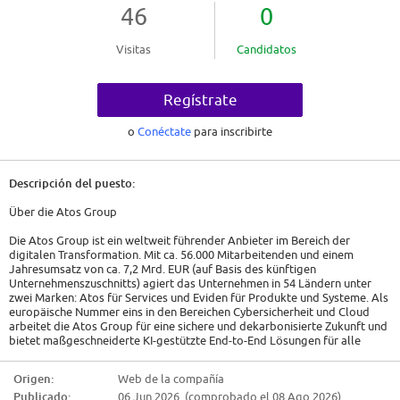
46
0
Visitas
Candidatos
Regístrate
o
Conéctate
para inscribirte
Descripción del puesto:
Über die Atos Group
Die Atos Group ist ein weltweit führender Anbieter im Bereich der
digitalen Transformation. Mit ca. 56.000 Mitarbeitenden und einem
Jahresumsatz von ca. 7,2 Mrd. EUR (auf Basis des künftigen
Unternehmenszuschnitts) agiert das Unternehmen in 54 Ländern unter
zwei Marken: Atos für Services und Eviden für Produkte und Systeme. Als
europäische Nummer eins in den Bereichen Cybersicherheit und Cloud
arbeitet die Atos Group für eine sichere und dekarbonisierte Zukunft und
bietet maßgeschneiderte KI-gestützte End-to-End Lösungen für alle
Branchen. Atos Group ist an der Euronext Paris notiert.
Origen:
Web de la compañía
Wir suchen neue Kolleg:innen an unserem Standort in Düsseldorf.
Publicado:
06 Jun 2026 (comprobado el 08 Ago 2026)