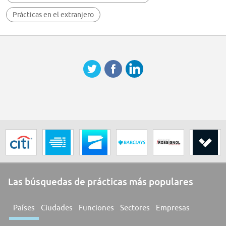
Ihr Profil:
Prácticas en el extranjero
* Eingeschriebene:r Student:in (fortgeschrittenes Bachelor- oder
Masterstudium)
* Interesse an wirtschaftlichen und/oder technischen Themen - Profil je
nach Studiengang (technisch, wirtschaftlich, administrativ etc.)
* Strukturierte, zuverlässige und eigenständige Arbeitsweise
* Sicherer Umgang mit MS Office
* Kommunikationsstärke und Teamfähigkeit
Rahmenbedingungen:
* Einsatzdauer: idealerweise 6-12 Monate
* Arbeitszeit: ca. 15-20 Stunden pro Woche
* Einsatz überwiegend vor Ort in der Atos Lokation Düsseldorf, mit
Remote-Möglichkeit
Las búsquedas de prácticas más populares
* Gehalt: Mastergehalt für Werkstudenten - siehe HR Library
Países
Ciudades
Funciones
Sectores
Empresas
Was wir bieten:
* Praktische Erfahrung in einem internationalen Unternehmen