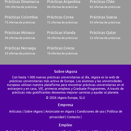
Prácticas Dinamarca
Prácticas Argentina
Prácticas Chile
von Menschen mit Behinderung. Bei gleicher Qualifikation werden
106 ofertas de prácticas
98 ofertas de prácticas
82 ofertas de prácticas
schwerbehinderte Bewerber:innen und diesen gleichgestellten Menschen
bevorzugt berücksichtigt. Lesen Sie mehr über unser Engagement für ein
Prácticas Colombia
Prácticas Corea
Prácticas Suecia
faires Arbeitsumfeld für alle.
75 ofertas de prácticas
72 ofertas de prácticas
63 ofertas de prácticas
Atos ist in seiner Branche ein anerkannter Marktführer in Bezug auf
Umwelt-, Sozial- und Governance-Kriterien (ESG). Erfahren Sie mehr über
Prácticas Mónaco
Prácticas Irlanda
Prácticas Qatar
unser CSR-Engagement.
36 ofertas de prácticas
36 ofertas de prácticas
22 ofertas de prácticas
Choose your future. Choose Atos
Prácticas Noruega
Prácticas Grecia
20 ofertas de prácticas
18 ofertas de prácticas
Sobre iAgora
Con hasta 1.000 nuevas prácticas universitarias al día, iAgora es la web de
prácticas universitarias más activa de Europa. Los alumnos y las universidades
europeas utilizan nuestra plataforma para encontrar prácticas universitarias en el
extranjero y en casa, VIE, primeros empleos y Graduate Programmes. A través de
prácticas más gratificantes deseamos mejorar carreras y ayudar al planeta.
© 2026 iAgora Europa, SLU
Empresa
Artículos
Sobre iAgora
Anúnciate en iAgora
Condiciones de uso
Política de
privacidad
Contacto
Empleo