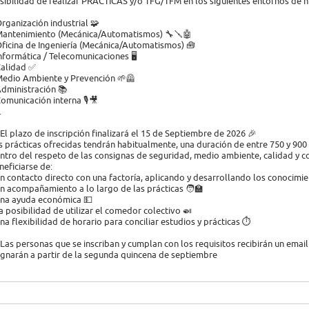
sibilidad de realizar PRÁCTICAS y/o TFG/TFM en los siguientes entornos de nu
Organización industrial 🧩
Mantenimiento (Mecánica/Automatismos) 🔧🪛🤖
Oficina de Ingeniería (Mecánica/Automatismos) 🧰
Informática / Telecomunicaciones 🖥️
Calidad ✅
Medio Ambiente y Prevención 🌱🦺
Administración 📚
Comunicación interna 🎙️🎥
.
 El plazo de inscripción finalizará el 15 de Septiembre de 2026 🎉
s prácticas ofrecidas tendrán habitualmente, una duración de entre 750 y 900
ntro del respeto de las consignas de seguridad, medio ambiente, calidad y c
neficiarse de:
Un contacto directo con una factoría, aplicando y desarrollando los conocimi
Un acompañamiento a lo largo de las prácticas 🧑‍🏫
Una ayuda económica 💵
La posibilidad de utilizar el comedor colectivo 🍛
Una flexibilidad de horario para conciliar estudios y prácticas ⏱️
 Las personas que se inscriban y cumplan con los requisitos recibirán un email
ignarán a partir de la segunda quincena de septiembre