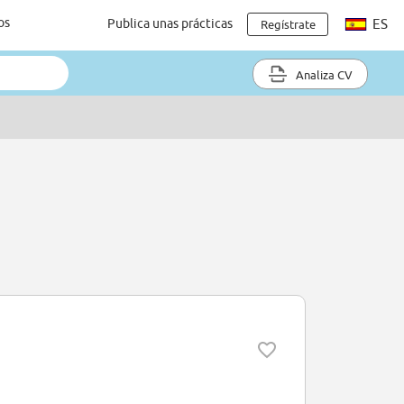
os
Publica unas prácticas
ES
Regístrate
Analiza CV