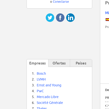
o
Conectarse
P
Mi
Pr
Empresas
Ofertas
Países
1.
Bosch
2.
LVMH
3.
Ernst and Young
De
4.
PwC
5.
Mercado Libre
PR
- - 
6.
Société Générale
👉
7.
Thales