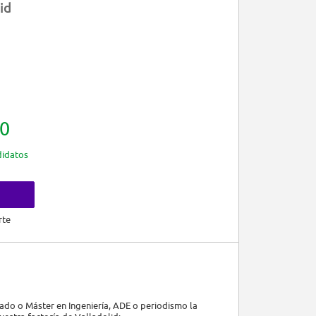
id
0
idatos
rte
ado o Máster en Ingeniería, ADE o periodismo la