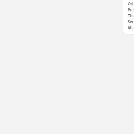
Ori
Pub
Tip
Sec
Idi