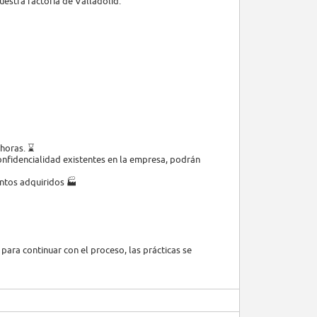
estra factoría de Valladolid:
 horas. ⌛
onfidencialidad existentes en la empresa, podrán
entos adquiridos 🏭
 para continuar con el proceso, las prácticas se