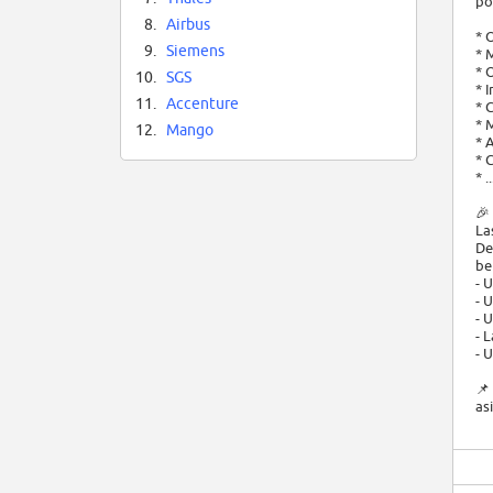
po
8.
Airbus
* 
9.
Siemens
* 
* 
10.
SGS
* 
11.
Accenture
* 
* 
12.
Mango
* 
* 
* ..
🎉
La
De
be
- 
- 
- 
- 
- 
📌
as