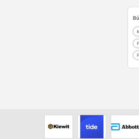
Bú
P
P