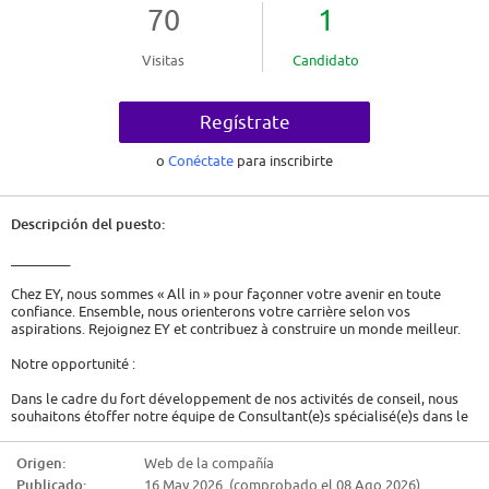
70
1
Visitas
Candidato
Regístrate
o
Conéctate
para inscribirte
Descripción del puesto:
_________
Chez EY, nous sommes « All in » pour façonner votre avenir en toute
confiance. Ensemble, nous orienterons votre carrière selon vos
aspirations. Rejoignez EY et contribuez à construire un monde meilleur.
Notre opportunité :
Dans le cadre du fort développement de nos activités de conseil, nous
souhaitons étoffer notre équipe de Consultant(e)s spécialisé(e)s dans le
secteur de la banque et de l'assurance auprès des Directions Financières
et DSI Finance sur des projets de transformation Métier ou de conduite
Origen:
Web de la compañía
de projets réglementaires au travers des nouvelles technologies du
Publicado:
16 May 2026 (comprobado el 08 Ago 2026)
Digital.