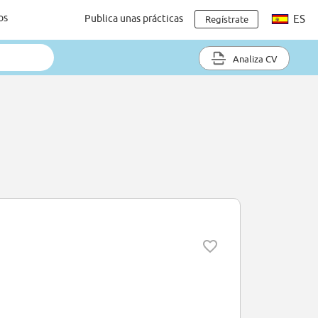
os
Publica unas prácticas
ES
Regístrate
Analiza CV