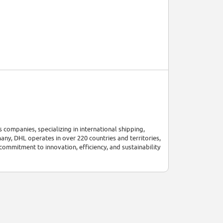
companies, specializing in international shipping,
any, DHL operates in over 220 countries and territories,
mmitment to innovation, efficiency, and sustainability
over 81 billion euros in 2021. This financial strength
pharmaceuticals to technology with tailored logistics
n, supply chain management, and e-commerce solutions,