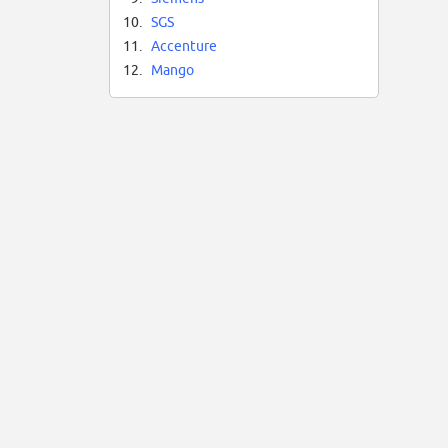
10.
SGS
11.
Accenture
12.
Mango