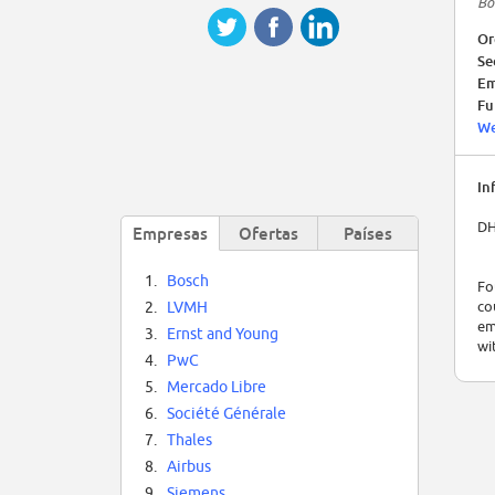
Bo
Or
Se
Em
Fu
We
In
DH
Empresas
Ofertas
Países
1.
Bosch
Fo
co
2.
LVMH
em
3.
Ernst and Young
wi
4.
PwC
Fi
5.
Mercado Libre
un
6.
Société Générale
so
7.
Thales
DH
8.
Airbus
ma
9.
Siemens