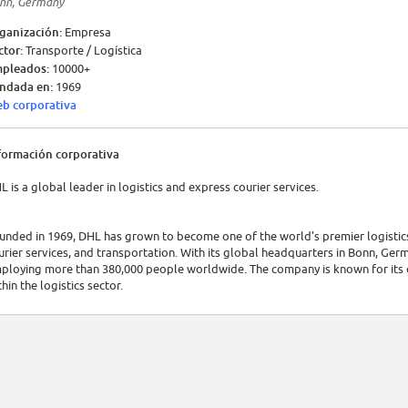
nn, Germany
ganización:
Empresa
ctor:
Transporte / Logística
pleados:
10000+
ndada en:
1969
b corporativa
formación corporativa
L is a global leader in logistics and express courier services.
unded in 1969, DHL has grown to become one of the world's premier logistics 
urier services, and transportation. With its global headquarters in Bonn, Germ
ploying more than 380,000 people worldwide. The company is known for its co
thin the logistics sector.
nancially, DHL is part of Deutsche Post DHL Group, which reported revenues of 
derscores DHL’s role in global commerce, supporting industries ranging from 
lutions.
L’s services encompass parcel delivery, express mail, freight transportatio
king it a pivotal entity in international trade and logistics.