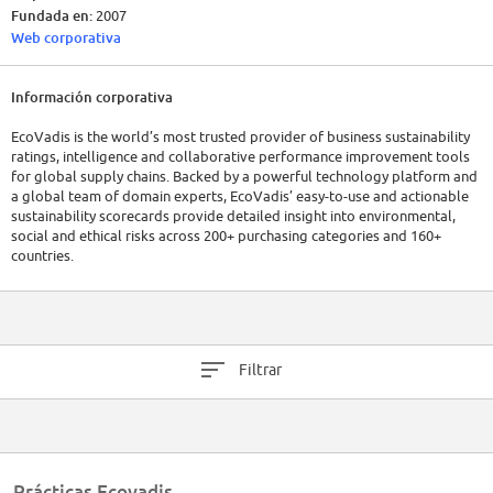
Fundada en:
2007
Web corporativa
Información corporativa
EcoVadis is the world’s most trusted provider of business sustainability
ratings, intelligence and collaborative performance improvement tools
for global supply chains. Backed by a powerful technology platform and
a global team of domain experts, EcoVadis’ easy-to-use and actionable
sustainability scorecards provide detailed insight into environmental,
social and ethical risks across 200+ purchasing categories and 160+
countries.
Industry leaders such as Verizon, Johnson & Johnson, Subway, Coca Cola
European Partners, Salesforce, Renault-Nissan, ING Bank, and Nokia are
among the more than 75,000+ businesses on the EcoVadis network, all
working with a single methodology to evaluate, collaborate and
Filtrar
improve sustainability performance in order to protect their brands,
foster transparency and innovation, and accelerate growth.
EcoVadis is driven by a diverse team of over 700 talented professionals
from 50+ nationalities, based in our worldwide offices - Paris, Mauritius,
New York, Warsaw, Tunis, Hong Kong, London, Toronto, Barcelona,
Prácticas Ecovadis