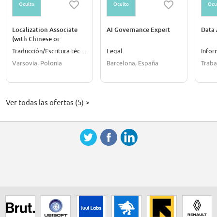
Oculto
Oculto
Ocu
Localization Associate
AI Governance Expert
Data 
(with Chinese or
Japanese)
Traducción/Escritura técnica
Legal
Infor
Varsovia, Polonia
Barcelona, España
Traba
Ver todas las ofertas (5) >