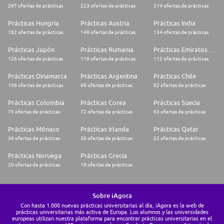
267 ofertas de prácticas
223 ofertas de prácticas
214 ofertas de prácticas
Prácticas Hungría
Prácticas Austria
Prácticas India
182 ofertas de prácticas
148 ofertas de prácticas
134 ofertas de prácticas
Prácticas Japón
Prácticas Rumania
Prácticas Emiratos Árabes Unidos
126 ofertas de prácticas
116 ofertas de prácticas
112 ofertas de prácticas
Prácticas Dinamarca
Prácticas Argentina
Prácticas Chile
106 ofertas de prácticas
98 ofertas de prácticas
82 ofertas de prácticas
Prácticas Colombia
Prácticas Corea
Prácticas Suecia
75 ofertas de prácticas
72 ofertas de prácticas
63 ofertas de prácticas
Prácticas Mónaco
Prácticas Irlanda
Prácticas Qatar
36 ofertas de prácticas
36 ofertas de prácticas
22 ofertas de prácticas
Prácticas Noruega
Prácticas Grecia
20 ofertas de prácticas
18 ofertas de prácticas
Sobre iAgora
Con hasta 1.000 nuevas prácticas universitarias al día, iAgora es la web de
prácticas universitarias más activa de Europa. Los alumnos y las universidades
europeas utilizan nuestra plataforma para encontrar prácticas universitarias en el