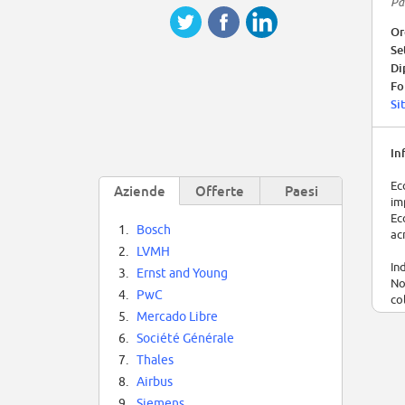
Pa
Or
Se
Di
Fo
Si
In
Ec
Aziende
Offerte
Paesi
im
Ec
1.
Bosch
ac
2.
LVMH
In
3.
Ernst and Young
No
4.
PwC
co
ac
5.
Mercado Libre
6.
Société Générale
Ec
7.
Thales
Ma
8.
Airbus
9.
Siemens