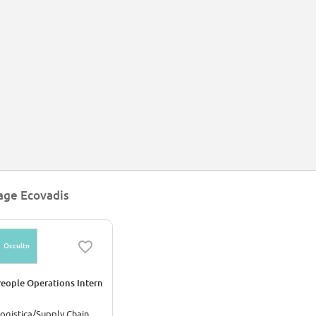
age Ecovadis
Occulto
eople Operations Intern
ogistica/Supply Chain