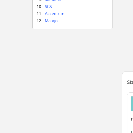
10.
SGS
11.
Accenture
12.
Mango
St
P
L