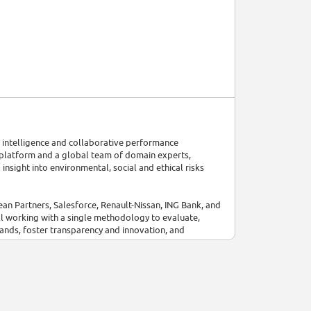
s, intelligence and collaborative performance
 platform and a global team of domain experts,
insight into environmental, social and ethical risks
an Partners, Salesforce, Renault-Nissan, ING Bank, and
l working with a single methodology to evaluate,
rands, foster transparency and innovation, and
 nationalities, based in our worldwide offices - Paris,
okyo.