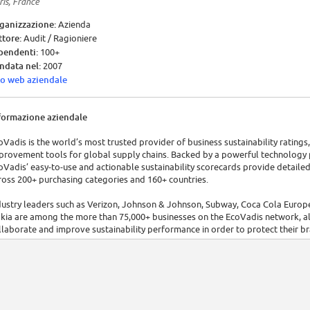
ris, France
ganizzazione:
Azienda
ttore:
Audit / Ragioniere
pendenti:
100+
ndata nel:
2007
to web aziendale
formazione aziendale
oVadis is the world’s most trusted provider of business sustainability rating
provement tools for global supply chains. Backed by a powerful technology
oVadis’ easy-to-use and actionable sustainability scorecards provide detailed 
ross 200+ purchasing categories and 160+ countries.
dustry leaders such as Verizon, Johnson & Johnson, Subway, Coca Cola Europe
kia are among the more than 75,000+ businesses on the EcoVadis network, al
llaborate and improve sustainability performance in order to protect their b
celerate growth.
oVadis is driven by a diverse team of over 700 talented professionals from 50+
uritius, New York, Warsaw, Tunis, Hong Kong, London, Toronto, Barcelona, T