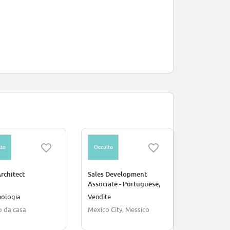
to
Occulto
Occulto
rchitect
Sales Development
Membershi
Associate - Portuguese,
(Upselling/
Spanish, and English
nologia
Vendite
Vendite
Speaker
o da casa
Mexico City, Messico
Barcellona