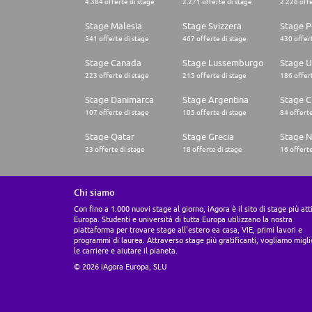
4.384 offerte di stage
2.271 offerte di stage
2.226 offe
Stage Malesia
Stage Svizzera
Stage P
541 offerte di stage
467 offerte di stage
430 offert
Stage Canada
Stage Lussemburgo
Stage U
223 offerte di stage
215 offerte di stage
186 offert
Stage Danimarca
Stage Argentina
Stage C
107 offerte di stage
105 offerte di stage
84 offerte
Stage Qatar
Stage Grecia
Stage N
23 offerte di stage
18 offerte di stage
16 offerte
Chi siamo
Con fino a 1.000 nuovi stage al giorno, iAgora è il sito di stage più att
Europa. Studenti e università di tutta Europa utilizzano la nostra
piattaforma per trovare stage all'estero ea casa, VIE, primi lavori e
programmi di laurea. Attraverso stage più gratificanti, vogliamo migli
le carriere e aiutare il pianeta.
© 2026 iAgora Europa, SLU