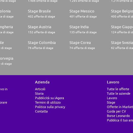
rte di stage
1.486 offerte di stage
1.295 offerte di stage
1.214 offerte di
olonia
Stage Brasile
Stage Messico
Stage Belgi
e di stage
402 offerte di stage
401 offerte di stage
400 offerte di s
ngheria
Stage Austria
Stage India
Stage Giapp
e di stage
152 offerte di stage
135 offerte di stage
124 offerte di s
ile
Stage Colombia
Stage Corea
Stage Svezia
 di stage
76 offerte di stage
74 offerte di stage
62 offerte di st
orvegia
 di stage
Azienda
Lavoro
ivo in
Articoli
Tutte le offerte
Storia
Tutte le aziende
Pubblicità su iAgora
Lavoro
orare
Termini di utilizzo
Stage
Politica sulla privacy
Offerte in Market
Contatta
Guida per CV
Borse Leonardo
Pubblica il tuo an