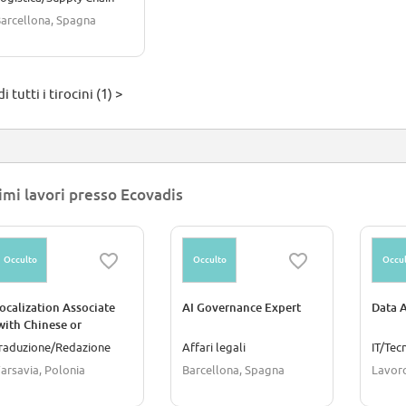
arcellona, Spagna
i tutti i tirocini (1) >
imi lavori presso Ecovadis
Occulto
Occulto
Occul
ocalization Associate
AI Governance Expert
Data A
with Chinese or
apanese)
raduzione/Redazione
Affari legali
IT/Tec
arsavia, Polonia
Barcellona, Spagna
Lavor