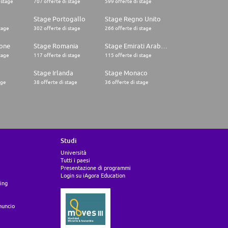
 stage
707 offerte di stage
599 offerte di stage
o
Stage Portogallo
Stage Regno Unito
tage
302 offerte di stage
266 offerte di stage
one
Stage Romania
Stage Emirati Arabi Uniti
tage
117 offerte di stage
115 offerte di stage
Stage Irlanda
Stage Monaco
age
38 offerte di stage
36 offerte di stage
Studi
Università
Tutti i paesi
Presentazione di programmi
Login su iAgora Education
ing
nuncio