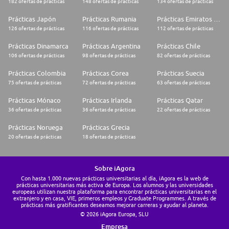
182 ofertas de prácticas
148 ofertas de prácticas
134 ofertas de prácticas
Prácticas Japón
Prácticas Rumania
Prácticas Emiratos Árabes Unidos
126 ofertas de prácticas
116 ofertas de prácticas
112 ofertas de prácticas
Prácticas Dinamarca
Prácticas Argentina
Prácticas Chile
106 ofertas de prácticas
98 ofertas de prácticas
82 ofertas de prácticas
Prácticas Colombia
Prácticas Corea
Prácticas Suecia
75 ofertas de prácticas
72 ofertas de prácticas
63 ofertas de prácticas
Prácticas Mónaco
Prácticas Irlanda
Prácticas Qatar
36 ofertas de prácticas
36 ofertas de prácticas
22 ofertas de prácticas
Prácticas Noruega
Prácticas Grecia
20 ofertas de prácticas
18 ofertas de prácticas
Sobre iAgora
Con hasta 1.000 nuevas prácticas universitarias al día, iAgora es la web de
prácticas universitarias más activa de Europa. Los alumnos y las universidades
europeas utilizan nuestra plataforma para encontrar prácticas universitarias en el
extranjero y en casa, VIE, primeros empleos y Graduate Programmes. A través de
prácticas más gratificantes deseamos mejorar carreras y ayudar al planeta.
© 2026 iAgora Europa, SLU
Empresa