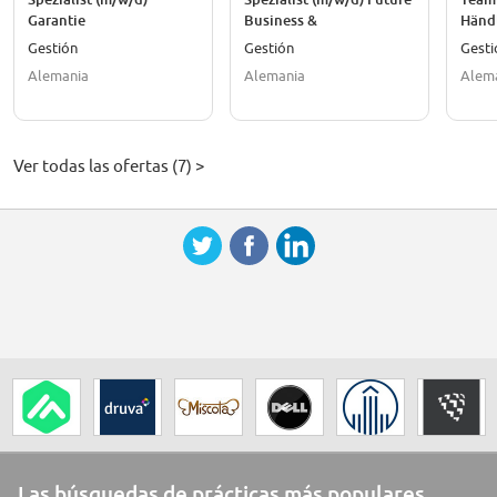
Garantie
Business &
Händl
Kundenzufriedenheit
Exzel
Gestión
Gestión
Gesti
Alemania
Alemania
Alem
Ver todas las ofertas (7) >
Las búsquedas de prácticas más populares