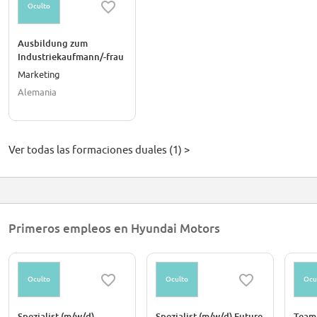
Oculto
Ausbildung zum
Industriekaufmann/-frau
(m/w/d)
Marketing
Alemania
Ver todas las formaciones duales (1) >
Primeros empleos en Hyundai Motors
Oculto
Oculto
Ocu
Spezialist (m/w/d)
Spezialist (m/w/d) Future
Teaml