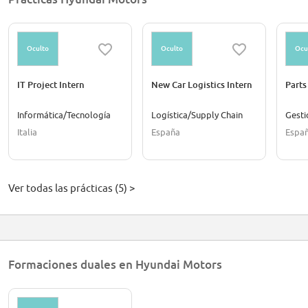
Oculto
Oculto
Ocu
IT Project Intern
New Car Logistics Intern
Parts
Informática/Tecnología
Logística/Supply Chain
Gesti
Italia
España
Espa
Ver todas las prácticas (5) >
Formaciones duales en Hyundai Motors