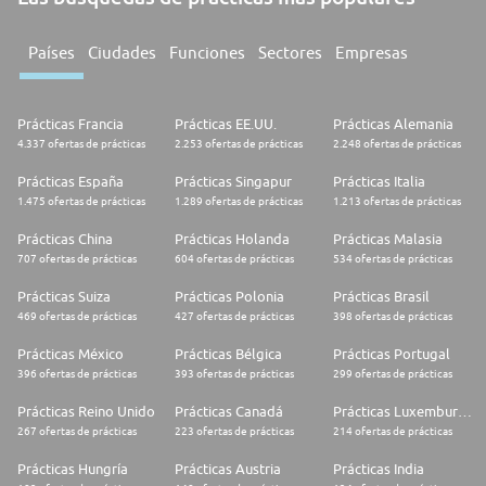
Países
Ciudades
Funciones
Sectores
Empresas
Prácticas Francia
Prácticas EE.UU.
Prácticas Alemania
4.337 ofertas de prácticas
2.253 ofertas de prácticas
2.248 ofertas de prácticas
Prácticas España
Prácticas Singapur
Prácticas Italia
1.475 ofertas de prácticas
1.289 ofertas de prácticas
1.213 ofertas de prácticas
Prácticas China
Prácticas Holanda
Prácticas Malasia
707 ofertas de prácticas
604 ofertas de prácticas
534 ofertas de prácticas
Prácticas Suiza
Prácticas Polonia
Prácticas Brasil
469 ofertas de prácticas
427 ofertas de prácticas
398 ofertas de prácticas
Prácticas México
Prácticas Bélgica
Prácticas Portugal
396 ofertas de prácticas
393 ofertas de prácticas
299 ofertas de prácticas
Prácticas Reino Unido
Prácticas Canadá
Prácticas Luxemburgo
267 ofertas de prácticas
223 ofertas de prácticas
214 ofertas de prácticas
Prácticas Hungría
Prácticas Austria
Prácticas India