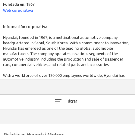
Fundada en:
1967
Web corporativa
Información corporativa
Hyundai, founded in 1967, is a multinational automotive company
headquartered in Seoul, South Korea. With a commitment to innovation,
Hyundai has emerged as one of the leading global automobile
manufacturers. The company operates in various segments of the
automotive industry, including the production and sale of passenger
cars, commercial vehicles, and related parts and accessories.
With a workforce of over 120,000 employees worldwide, Hyundai has
established a strong presence in numerous countries, manufacturing and
distributing vehicles to markets across the globe. The company's
dedication to quality and technological advancements has earned it a
reputation for producing reliable and stylish vehicles.
Filtrar
In terms of financial performance, Hyundai has consistently achieved
significant milestones. As of the latest available data, the company
reported revenues of approximately $91.8 billion USD. Hyundai's strong
financial performance can be attributed to its robust product portfolio,
strategic partnerships, and effective market expansion efforts.
Prácticas Hyundai Motors