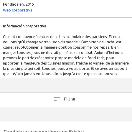
Fundada en:
2015
Web corporativa
Información corporativa
Ce mot commence à entrer dans le vocabulaire des parisiens. Et nous
voulons qu’il change votre vision du monde ! L’ambition de Frichti est
claire : révolutionner la manière dont on consomme nos repas. Bien
manger tous les jours ne devrait pas être un combat. Aujourd’hui nous
prenons le pari de créer notre propre modèle de food tech, pour
apporter la meilleure des cuisines maison, fraîche et variée, de la manière
la plus simple qui soit, tous les jours à votre porte. Et ce avec un rapport
qualité/prix jamais vu. Nous allons jusqu’à croire que nous pouvons
concurrencer le supermarché, demain le frigidaire et avoir un véritable
impact sociétal.
Cette révolution est en marche avec une croissance sans précédent pour
Filtrar
une jeune start-up française, soutenue par des actionnaires prestigieux et
nous avons besoin de la meilleure équipe qui soit pour mener l’aventure
de front.
Candidatura espontánea en Frichti