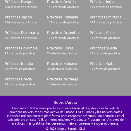
Prácticas Hungría
Prácticas Austria
Prácticas India
186 ofertas de prácticas
152 ofertas de prácticas
135 ofertas de prácticas
Prácticas Japón
Prácticas Rumania
Prácticas Emiratos Árabes Unidos
124 ofertas de prácticas
117 ofertas de prácticas
115 ofertas de prácticas
Prácticas Dinamarca
Prácticas Argentina
Prácticas Chile
107 ofertas de prácticas
105 ofertas de prácticas
84 ofertas de prácticas
Prácticas Colombia
Prácticas Corea
Prácticas Suecia
76 ofertas de prácticas
74 ofertas de prácticas
62 ofertas de prácticas
Prácticas Irlanda
Prácticas Mónaco
Prácticas Qatar
38 ofertas de prácticas
36 ofertas de prácticas
23 ofertas de prácticas
Prácticas Grecia
Prácticas Noruega
18 ofertas de prácticas
16 ofertas de prácticas
Sobre iAgora
Con hasta 1.000 nuevas prácticas universitarias al día, iAgora es la web de
prácticas universitarias más activa de Europa. Los alumnos y las universidades
europeas utilizan nuestra plataforma para encontrar prácticas universitarias en el
extranjero y en casa, VIE, primeros empleos y Graduate Programmes. A través de
prácticas más gratificantes deseamos mejorar carreras y ayudar al planeta.
© 2026 iAgora Europa, SLU