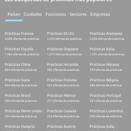
Países
Ciudades
Funciones
Sectores
Empresas
Prácticas Francia
Prácticas EE.UU.
Prácticas Alemania
4.299 ofertas de prácticas
2.234 ofertas de prácticas
2.206 ofertas de prácticas
Prácticas España
Prácticas Singapur
Prácticas Italia
1.464 ofertas de prácticas
1.277 ofertas de prácticas
1.201 ofertas de prácticas
Prácticas China
Prácticas Holanda
Prácticas Malasia
694 ofertas de prácticas
592 ofertas de prácticas
534 ofertas de prácticas
Prácticas Suiza
Prácticas Polonia
Prácticas Bélgica
464 ofertas de prácticas
423 ofertas de prácticas
388 ofertas de prácticas
Prácticas Brasil
Prácticas México
Prácticas Portugal
386 ofertas de prácticas
377 ofertas de prácticas
291 ofertas de prácticas
Prácticas Reino Unido
Prácticas Canadá
Prácticas Luxemburgo
254 ofertas de prácticas
223 ofertas de prácticas
208 ofertas de prácticas
Prácticas Hungría
Prácticas Austria
Prácticas India