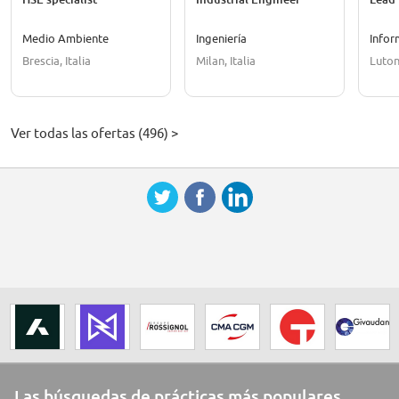
Medio Ambiente
Ingeniería
Infor
Brescia, Italia
Milan, Italia
Luton
Ver todas las ofertas (496) >
Las búsquedas de prácticas más populares