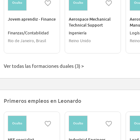
Oculto
Oculto
Ocu
Jovem aprendiz - Finance
Aerospace Mechanical
Aero
Technical Support
Manu
Apprentice (Level 3)
Appre
Finanzas/Contabilidad
Ingeniería
Logís
Rio de Janeiro, Brasil
Reino Unido
Reino
Ver todas las formaciones duales (3) >
Primeros empleos en Leonardo
Oculto
Oculto
Ocu
HSE specialist
Industrial Engineer
Lead 