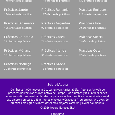
178 ofertas de prácticas
144 ofertas de prácticas
130 ofertas de prácticas
Prácticas Japón
Prácticas Rumania
Prácticas Emiratos Árabes Unidos
126 ofertas de prácticas
117 ofertas de prácticas
111 ofertas de prácticas
Prácticas Dinamarca
Prácticas Argentina
Prácticas Chile
105 ofertas de prácticas
97 ofertas de prácticas
80 ofertas de prácticas
Prácticas Colombia
Prácticas Corea
Prácticas Suecia
74 ofertas de prácticas
71 ofertas de prácticas
63 ofertas de prácticas
Prácticas Mónaco
Prácticas Irlanda
Prácticas Qatar
36 ofertas de prácticas
36 ofertas de prácticas
22 ofertas de prácticas
Prácticas Noruega
Prácticas Grecia
20 ofertas de prácticas
18 ofertas de prácticas
Sobre iAgora
Con hasta 1.000 nuevas prácticas universitarias al día, iAgora es la web de
prácticas universitarias más activa de Europa. Los alumnos y las universidades
europeas utilizan nuestra plataforma para encontrar prácticas universitarias en el
extranjero y en casa, VIE, primeros empleos y Graduate Programmes. A través de
prácticas más gratificantes deseamos mejorar carreras y ayudar al planeta.
© 2026 iAgora Europa, SLU
Empresa