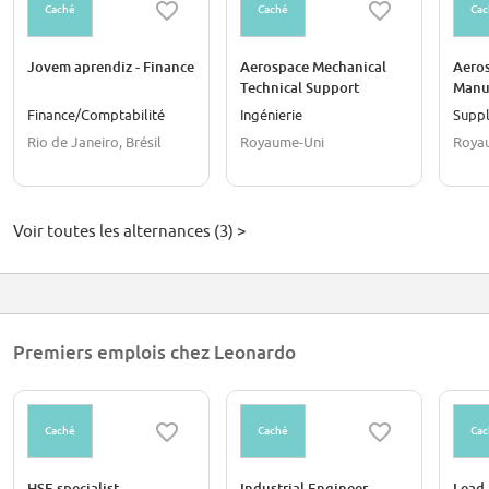
Caché
Caché
Cac
Jovem aprendiz - Finance
Aerospace Mechanical
Aero
Technical Support
Manu
Apprentice (Level 3)
Appre
Finance/Comptabilité
Ingénierie
Suppl
Rio de Janeiro, Brésil
Royaume-Uni
Roya
Voir toutes les alternances (3) >
Premiers emplois chez Leonardo
Caché
Caché
Cac
HSE specialist
Industrial Engineer
Lead 