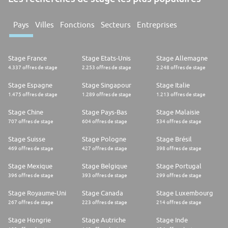
Pays
Villes
Fonctions
Secteurs
Entreprises
Stage France
Stage Etats-Unis
Stage Allemagne
4.337 offres de stage
2.253 offres de stage
2.248 offres de stage
Stage Espagne
Stage Singapour
Stage Italie
1.475 offres de stage
1.289 offres de stage
1.213 offres de stage
Stage Chine
Stage Pays-Bas
Stage Malaisie
707 offres de stage
604 offres de stage
534 offres de stage
Stage Suisse
Stage Pologne
Stage Brésil
469 offres de stage
427 offres de stage
398 offres de stage
Stage Mexique
Stage Belgique
Stage Portugal
396 offres de stage
393 offres de stage
299 offres de stage
Stage Royaume-Uni
Stage Canada
Stage Luxembourg
267 offres de stage
223 offres de stage
214 offres de stage
Stage Hongrie
Stage Autriche
Stage Inde