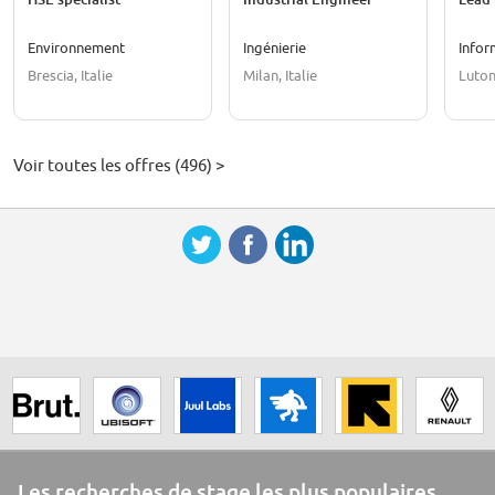
Environnement
Ingénierie
Infor
Brescia, Italie
Milan, Italie
Luton
Voir toutes les offres (496) >
Les recherches de stage les plus populaires