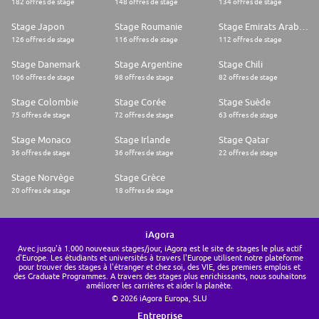
182 offres de stage
148 offres de stage
134 offres de stage
Stage Japon
Stage Roumanie
Stage Emirats Arabes Unis
126 offres de stage
116 offres de stage
112 offres de stage
Stage Danemark
Stage Argentine
Stage Chili
106 offres de stage
98 offres de stage
82 offres de stage
Stage Colombie
Stage Corée
Stage Suède
75 offres de stage
72 offres de stage
63 offres de stage
Stage Monaco
Stage Irlande
Stage Qatar
36 offres de stage
36 offres de stage
22 offres de stage
Stage Norvège
Stage Grèce
20 offres de stage
18 offres de stage
iAgora
Avec jusqu'à 1.000 nouveaux stages/jour, iAgora est le site de stages le plus actif
d'Europe. Les étudiants et universités à travers l'Europe utilisent notre plateforme
pour trouver des stages à l'étranger et chez soi, des VIE, des premiers emplois et
des Graduate Programmes. A travers des stages plus enrichissants, nous souhaitons
améliorer les carrières et aider la planète.
© 2026 iAgora Europa, SLU
Entreprise