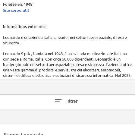
Fondée en:
1948
Site corporatif
Informations entreprise
Leonardo è un'azienda italiana leader nei settori aerospaziale, difesa e
sicurezza.
Leonardo S.p.A., fondata nel 1948, è un'azienda multinazionale italiana
con sede a Roma, Italia. Con circa 50.000 dipendenti, Leonardo è un
leader globale nei settori aerospaziale, difesa e sicurezza. L'azienda offre
una vasta gamma di prodotti e servizi, tra cui elicotteri, aeromobili,
sistemi di difesa elettronica e soluzioni di sicurezza informatica. Nel 2022,
Leonardo ha riportato ricavi di circa 14,7 miliardi di euro.
Filtrer
Stages Leonardo