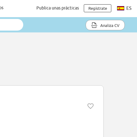
os
Publica unas prácticas
ES
Regístrate
Analiza CV