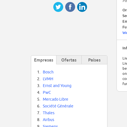
Pa
Or
Se
Em
Fu
We
In
Li
Empresas
Ofertas
Países
Li
be
1.
Bosch
on
co
2.
LVMH
fu
3.
Ernst and Young
4.
PwC
5.
Mercado Libre
6.
Société Générale
7.
Thales
8.
Airbus
9.
Siemens