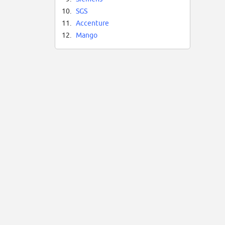
10.
SGS
11.
Accenture
12.
Mango