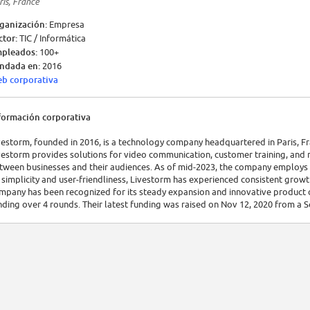
ris, France
ganización:
Empresa
ctor:
TIC / Informática
pleados:
100+
ndada en:
2016
b corporativa
formación corporativa
vestorm, founded in 2016, is a technology company headquartered in Paris, Fr
vestorm provides solutions for video communication, customer training, and 
tween businesses and their audiences. As of mid-2023, the company employs 
 simplicity and user-friendliness, Livestorm has experienced consistent growth
mpany has been recognized for its steady expansion and innovative product 
nding over 4 rounds. Their latest funding was raised on Nov 12, 2020 from a S