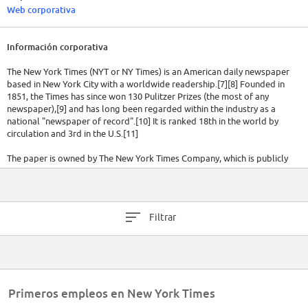
Web corporativa
Información corporativa
The New York Times (NYT or NY Times) is an American daily newspaper
based in New York City with a worldwide readership.[7][8] Founded in
1851, the Times has since won 130 Pulitzer Prizes (the most of any
newspaper),[9] and has long been regarded within the industry as a
national "newspaper of record".[10] It is ranked 18th in the world by
circulation and 3rd in the U.S.[11]
The paper is owned by The New York Times Company, which is publicly
traded. It has been governed by the Sulzberger family since 1896,
through a dual-class share structure after its shares became publicly
traded.[12] A. G. Sulzberger and his father, Arthur Ochs Sulzberger Jr.—
the paper's publisher and the company's chairman, respectively—are the
Filtrar
fourth and fifth generation of the family to head the paper.[13]
Since the mid-1970s, The New York Times has expanded its layout and
organization, adding special weekly sections on various topics
supplementing the regular news, editorials, sports, and features. Since
2008,[14] the Times has been organized into the following sections:
Primeros empleos en New York Times
News, Editorials/Opinions-Columns/Op-Ed, New York (metropolitan),
Business, Sports, Arts, Science, Styles, Home, Travel, and other features.