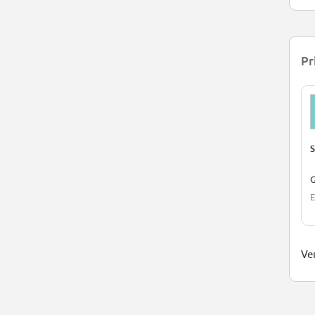
Pr
S
G
E
Ver