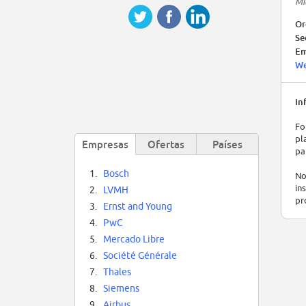
Mi
Or
Se
Em
We
In
Fo
pl
Empresas
Ofertas
Países
pa
1.
Bosch
No
in
2.
LVMH
pr
3.
Ernst and Young
4.
PwC
5.
Mercado Libre
6.
Société Générale
7.
Thales
8.
Siemens
9.
Airbus