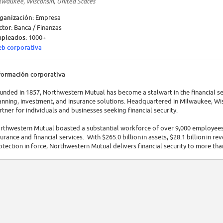
lwaukee, Wisconsin, United States
ganización:
Empresa
ctor:
Banca / Finanzas
pleados:
1000+
b corporativa
formación corporativa
unded in 1857, Northwestern Mutual has become a stalwart in the financial se
anning, investment, and insurance solutions. Headquartered in Milwaukee, Wi
rtner for individuals and businesses seeking financial security.
rthwestern Mutual boasted a substantial workforce of over 9,000 employees, re
surance and financial services. With $265.0 billion in assets, $28.1 billion in re
otection in force, Northwestern Mutual delivers financial security to more tha