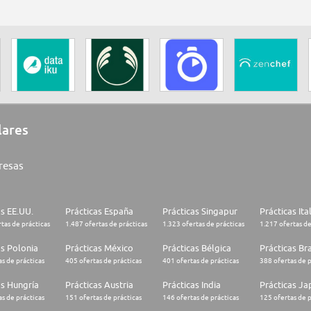
lares
resas
as EE.UU.
Prácticas España
Prácticas Singapur
Prácticas Ita
tas de prácticas
1.487 ofertas de prácticas
1.323 ofertas de prácticas
1.217 ofertas de
as Polonia
Prácticas México
Prácticas Bélgica
Prácticas Bra
s de prácticas
405 ofertas de prácticas
401 ofertas de prácticas
388 ofertas de p
as Hungría
Prácticas Austria
Prácticas India
Prácticas J
s de prácticas
151 ofertas de prácticas
146 ofertas de prácticas
125 ofertas de p