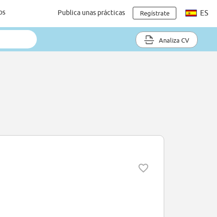
os
Publica unas prácticas
ES
Regístrate
Analiza CV