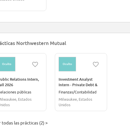
ácticas Northwestern Mutual
Oculto
Oculto
ublic Relations Intern,
Investment Analyst
all 2026
Intern - Private Debt &
Equity, Summer 2027
elaciones públicas
Finanzas/Contabilidad
ilwaukee, Estados
Milwaukee, Estados
nidos
Unidos
 todas las prácticas (2) >