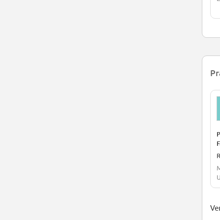
Pr
P
F
R
M
U
Ver