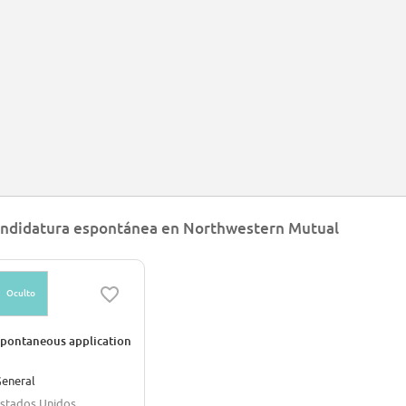
ndidatura espontánea en Northwestern Mutual
Oculto
pontaneous application
eneral
stados Unidos