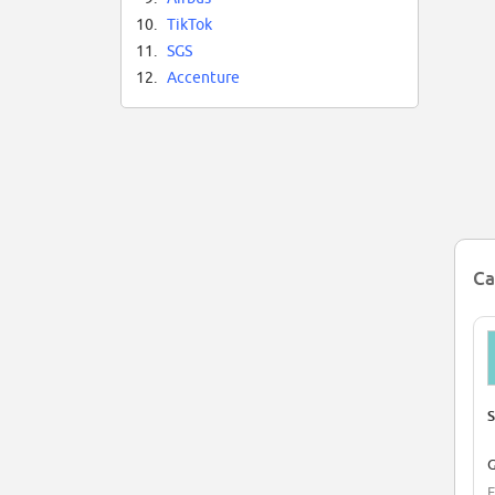
10.
TikTok
11.
SGS
12.
Accenture
Ca
S
G
E